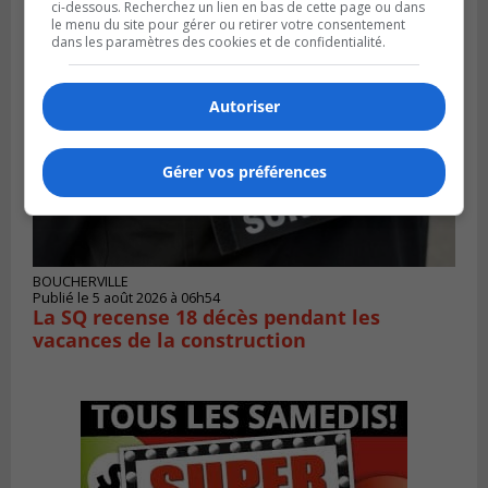
ci-dessous. Recherchez un lien en bas de cette page ou dans
le menu du site pour gérer ou retirer votre consentement
dans les paramètres des cookies et de confidentialité.
Autoriser
Gérer vos préférences
BOUCHERVILLE
Publié le 5 août 2026 à 06h54
La SQ recense 18 décès pendant les
vacances de la construction