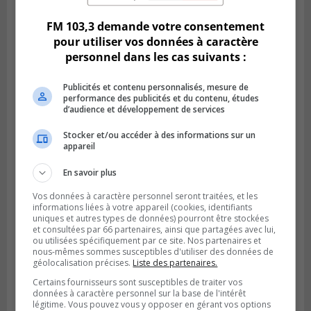
FM 103,3 demande votre consentement
pour utiliser vos données à caractère
personnel dans les cas suivants :
Publié le 6 août 2026 à 05h39
La grenade du camping du lac Cristal était
Publicités et contenu personnalisés, mesure de
inoffensive
performance des publicités et du contenu, études
d’audience et développement de services
Stocker et/ou accéder à des informations sur un
appareil
En savoir plus
Vos données à caractère personnel seront traitées, et les
informations liées à votre appareil (cookies, identifiants
uniques et autres types de données) pourront être stockées
et consultées par 66 partenaires, ainsi que partagées avec lui,
ou utilisées spécifiquement par ce site. Nos partenaires et
nous-mêmes sommes susceptibles d'utiliser des données de
géolocalisation précises.
Liste des partenaires.
Publié le 5 août 2026 à 09h42
Certains fournisseurs sont susceptibles de traiter vos
La SQ lance un appel à la population pour
données à caractère personnel sur la base de l'intérêt
retrouver un homme disparu
légitime. Vous pouvez vous y opposer en gérant vos options