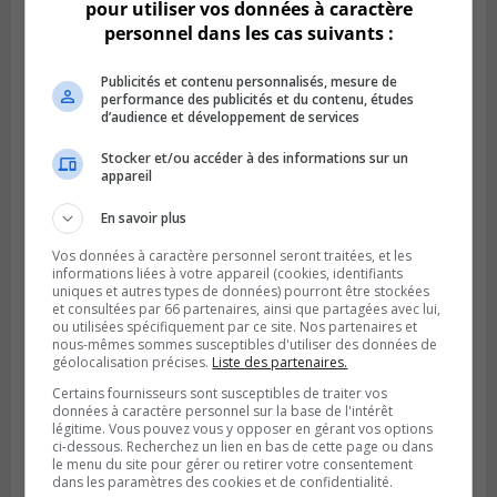
pour utiliser vos données à caractère
personnel dans les cas suivants :
Publicités et contenu personnalisés, mesure de
performance des publicités et du contenu, études
d’audience et développement de services
Stocker et/ou accéder à des informations sur un
BROSSARD
appareil
Publié le 3 août 2026 à 06h23
Le soccer à l’honneur au Tournoi
En savoir plus
international de Brossard
Vos données à caractère personnel seront traitées, et les
informations liées à votre appareil (cookies, identifiants
uniques et autres types de données) pourront être stockées
et consultées par 66 partenaires, ainsi que partagées avec lui,
ou utilisées spécifiquement par ce site. Nos partenaires et
nous-mêmes sommes susceptibles d'utiliser des données de
géolocalisation précises.
Liste des partenaires.
Certains fournisseurs sont susceptibles de traiter vos
données à caractère personnel sur la base de l'intérêt
légitime. Vous pouvez vous y opposer en gérant vos options
ci-dessous. Recherchez un lien en bas de cette page ou dans
le menu du site pour gérer ou retirer votre consentement
dans les paramètres des cookies et de confidentialité.