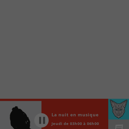
À partir de votre téléphone, allez sur le site
internet de la Radio allumée au
www.fm1033.ca
Ensuite cliquez sur l’icône situé au bas de
votre écran
(celui qui représente un carré incluant une
flèche dirigé vers le haut)
Cliquez maintenant sur l’option Ajouter sur
l’écran d’accueil et vous verrez apparaître le
logo du FM 103,3
Faites Enregistrer en haut à droite.
Et voilà! Toutes les infos et l’écoute de votre radio
locale vous sont maintenant accessibles en un clic!
Audio
00:00
00:00
La nuit en musique
Player
Jeudi de 03h00 à 06h00