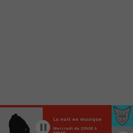
Voici la procédure ;)
À partir de votre téléphone, allez sur le site
internet de la Radio allumée au
www.fm1033.ca
Ensuite cliquez sur l’icône situé au bas de
votre écran
(celui qui représente un carré incluant une
flèche dirigé vers le haut)
Cliquez maintenant sur l’option Ajouter sur
l’écran d’accueil et vous verrez apparaître le
logo du FM 103,3
Faites Enregistrer en haut à droite.
Et voilà! Toutes les infos et l’écoute de votre radio
locale vous sont maintenant accessibles en un clic!
Audio
La nuit en musique
00:00
00:00
Player
Mercredi de 23h00 à
00h00