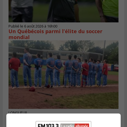
Publié le 6 août 2026 à 16h00
Un Québécois parmi l’élite du soccer
mondial
LONGUEUIL
Publié le 6 août 2026 à 05h11
Une poussée tardive propulse les Ducs