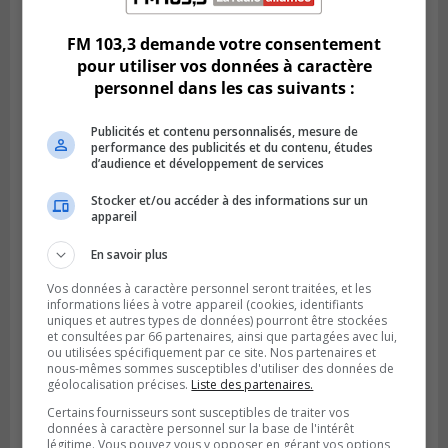
vers la victoire à Laval
FM 103,3 demande votre consentement
pour utiliser vos données à caractère
personnel dans les cas suivants :
Publicités et contenu personnalisés, mesure de
performance des publicités et du contenu, études
d’audience et développement de services
Stocker et/ou accéder à des informations sur un
appareil
En savoir plus
LONGUEUIL
Publié le 5 août 2026 à 08h38
Vos données à caractère personnel seront traitées, et les
Les Ducs s’inclinent 4‑3 face à ABC 16U
informations liées à votre appareil (cookies, identifiants
uniques et autres types de données) pourront être stockées
dans un match serré à Longueuil
et consultées par 66 partenaires, ainsi que partagées avec lui,
ou utilisées spécifiquement par ce site. Nos partenaires et
nous-mêmes sommes susceptibles d'utiliser des données de
géolocalisation précises.
Liste des partenaires.
Certains fournisseurs sont susceptibles de traiter vos
données à caractère personnel sur la base de l'intérêt
légitime. Vous pouvez vous y opposer en gérant vos options