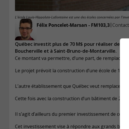
L'école Louis-Hippolyte-Lafontaine est une des écoles concernées par l'inv
|
Félix Poncelet-Marsan - FM103,3
Contacte
Québec investit plus de 70 M$ pour réaliser deux 
Boucherville et à Saint-Bruno-de-Montarville.
Ce montant va permettre, d’une part, de remplacer et
Le projet prévoit la construction d’une école de 16 clas
L’autre établissement que Québec veut remplacer et a
Cette fois avec la construction d’un bâtiment de 24 cl
Il s’agit d’ailleurs du premier investissement de cet 
Cet investissement vise à répondre aux grands besoin