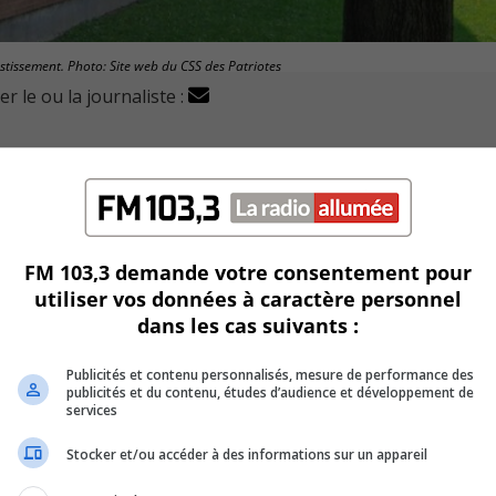
estissement. Photo: Site web du CSS des Patriotes
r le ou la journaliste :
projets d’agrandissement et de construction d’écoles à
 d’agrandir l’école Louis-Hyppolyte-Lafontaine de Bouchervi
FM 103,3 demande votre consentement pour
ses, soit trois classes de plus que l’offre actuelle.
utiliser vos données à caractère personnel
dans les cas suivants :
grandir est l’école Albert-Schweitzer de Saint-Bruno.
Publicités et contenu personnalisés, mesure de performance des
asses, soit six locaux supplémentaires.
publicités et du contenu, études d’audience et développement de
services
ordre à Saint-Bruno en plus de 20 ans.
Stocker et/ou accéder à des informations sur un appareil
s en éducation de la circonscription de la députée Nathalie