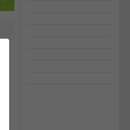
lle.
 Roy,