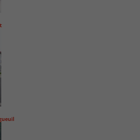
t
gueuil