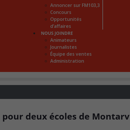
Annoncer sur FM103,3
Concours
Opportunités
d’affaires
NOUS JOINDRE
Animateurs
Journalistes
Équipe des ventes
Administration
pour deux écoles de Montarvi