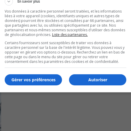
En savoir plus
Vos données à caractère personnel seront traitées, et les informations
liées à votre appareil (cookies, identifiants uniques et autres types de
mmunications a fait cette annonce cette semaine, au nom du m
données) pourront être stockées et consultées par 66 partenaires, ainsi
que partagées avec lui, ou utilisées spécifiquement par ce site. Nos
partenaires et nous-mêmes sommes susceptibles d'utiliser des données
de géolocalisation précises.
Liste des partenaires.
Certains fournisseurs sont susceptibles de traiter vos données à
caractère personnel sur la base de l'intérêt légitime. Vous pouvez vous y
opposer en gérant vos options ci-dessous. Recherchez un lien en bas de
cette page ou dans le menu du site pour gérer ou retirer votre
consentement dans les paramètres des cookies et de confidentialité.
Gérer vos préférences
Autoriser