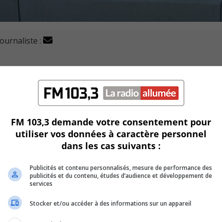
journaliste :
ation de Longueuil sont à la recherche d’un individu qui 
e quatre ans.
idu aurait posé des gestes sur l’enfant alors qu’elle se trouv
 grand-mère.
FM 103,3 demande votre consentement pour
utiliser vos données à caractère personnel
dans les cas suivants :
le 5 juin dernier au parc Marquette du Vieux-Longueuil.
émoins qui auraient été sur place ce soir-là.
Publicités et contenu personnalisés, mesure de performance des
publicités et du contenu, études d’audience et développement de
services
Stocker et/ou accéder à des informations sur un appareil
U
00:00