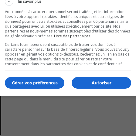
En savoir plus
U
Ar
Vos données à caractère personnel seront traitées, et les informations
liées à votre appareil (cookies, identifiants uniques et autres types de
ke
données) pourront être stockées et consultées par 66 partenaires, ainsi
to
que partagées avec lui, ou utilisées spécifiquement par ce site. Nos
partenaires et nous-mêmes sommes susceptibles d'utiliser des données
in
de géolocalisation précises.
Liste des partenaires.
or
Certains fournisseurs sont susceptibles de traiter vos données à
de
caractère personnel sur la base de l'intérêt légitime. Vous pouvez vous y
vo
opposer en gérant vos options ci-dessous. Recherchez un lien en bas de
cette page ou dans le menu du site pour gérer ou retirer votre
consentement dans les paramètres des cookies et de confidentialité.
Gérer vos préférences
Autoriser