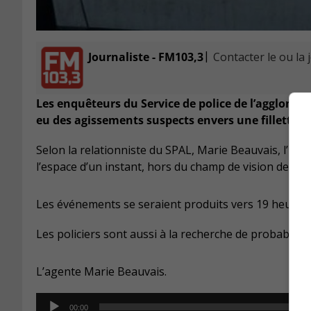
|
Journaliste - FM103,3
Contacter le ou la 
Les enquêteurs du Service de police de l’agglomér
eu des agissements suspects envers une fillette d
Selon la relationniste du SPAL, Marie Beauvais, l’indiv
l’espace d’un instant, hors du champ de vision de sa
Les événements se seraient produits vers 19 heures 
Les policiers sont aussi à la recherche de probables t
L’agente Marie Beauvais.
Audio
00:00