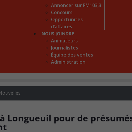
Annoncer sur FM103,3
Concours
Opportunités
d’affaires
NOUS JOINDRE
Animateurs
Journalistes
Équipe des ventes
Administration
Nouvelles
 à Longueuil pour de présumé
nt