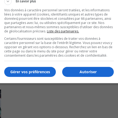
En savoir plus
tilisé un pistolet Taser.
Vos données à caractère personnel seront traitées, et les informations
liées à votre appareil (cookies, identifiants uniques et autres types de
données) pourront être stockées et consultées par 66 partenaires, ainsi
ant le juge pour faire face à des accusations de voies de fait
que partagées avec lui, ou utilisées spécifiquement par ce site. Nos
partenaires et nous-mêmes sommes susceptibles d'utiliser des données
de géolocalisation précises.
Liste des partenaires.
Certains fournisseurs sont susceptibles de traiter vos données à
caractère personnel sur la base de l'intérêt légitime. Vous pouvez vous y
opposer en gérant vos options ci-dessous. Recherchez un lien en bas de
cette page ou dans le menu du site pour gérer ou retirer votre
consentement dans les paramètres des cookies et de confidentialité.
Gérer vos préférences
Autoriser