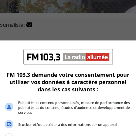
journaliste :
mercredi en début de soirée par les policiers à Longueui
n de Longueuil ont été mobilisés dans le secteur du Vieux-Lo
FM 103,3 demande votre consentement pour
utiliser vos données à caractère personnel
dans les cas suivants :
’aide de l’escouade canine, se sont rendus à un bâtiment situé
rs, vers 18 h.
Publicités et contenu personnalisés, mesure de performance des
publicités et du contenu, études d’audience et développement de
ent à une autre personne, s’était barricadé dans une réside
services
Stocker et/ou accéder à des informations sur un appareil
n d’une arme blanche.