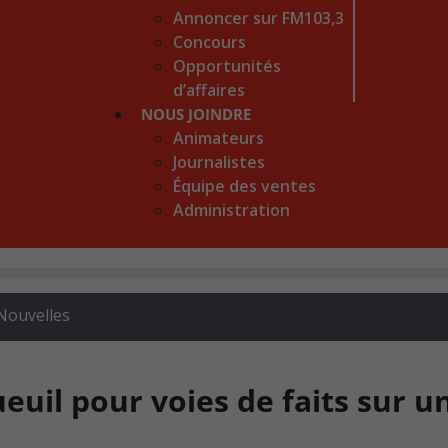
Annoncer sur FM103,3
Concours
Opportunités
d’affaires
NOUS JOINDRE
Animateurs
Journalistes
Équipe des ventes
Administration
Nouvelles
euil pour voies de faits sur u