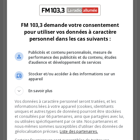
LONGUEUIL
Publié le 6 août 2026 à 11h58
Des jeunes ciblent la Montérégie pour
FM 103,3 demande votre consentement
le Défi écrou de roue
pour utiliser vos données à caractère
personnel dans les cas suivants :
Publicités et contenu personnalisés, mesure de
performance des publicités et du contenu, études
d’audience et développement de services
Stocker et/ou accéder à des informations sur un
appareil
En savoir plus
Vos données à caractère personnel seront traitées, et les
informations liées à votre appareil (cookies, identifiants
uniques et autres types de données) pourront être stockées
Publié le 6 août 2026 à 05h39
La grenade du camping du lac Cristal était
et consultées par 66 partenaires, ainsi que partagées avec lui,
ou utilisées spécifiquement par ce site. Nos partenaires et
inoffensive
nous-mêmes sommes susceptibles d'utiliser des données de
géolocalisation précises.
Liste des partenaires.