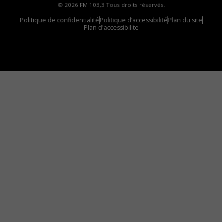
© 2026 FM 103,3 Tous droits réservés.
Politique de confidentialité
Politique d’accessibilité
Plan du site
Plan d'accessibilite
Comment installer notre vignette sur votre
appareil mobile