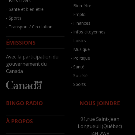
- Faits divers
- Bien-être
- Santé et bien-être
- Emploi
- Sports
- Finances
- Transport / Circulation
- Infos citoyennes
- Loisirs
ÉMISSIONS
- Musique
Avec la participation du
- Politique
gouvernement du
- Santé
Canada
- Société
- Sports
BINGO RADIO
NOUS JOINDRE
91,rue Saint-Jean
À PROPOS
Longueuil (Québec)
J4H 2W8