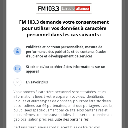
LONGUEUIL
Publié le 6 août 2026 à 11h58
Des jeunes ciblent la Montérégie pour
FM 103,3 demande votre consentement
le Défi écrou de roue
pour utiliser vos données à caractère
personnel dans les cas suivants :
Publicités et contenu personnalisés, mesure de
performance des publicités et du contenu, études
d’audience et développement de services
Stocker et/ou accéder à des informations sur un
appareil
En savoir plus
Vos données à caractère personnel seront traitées, et les
informations liées à votre appareil (cookies, identifiants
Publié le 6 août 2026 à 05h39
uniques et autres types de données) pourront être stockées
La grenade du camping du lac Cristal était
et consultées par 66 partenaires, ainsi que partagées avec lui,
ou utilisées spécifiquement par ce site. Nos partenaires et
inoffensive
nous-mêmes sommes susceptibles d'utiliser des données de
géolocalisation précises.
Liste des partenaires.
Certains fournisseurs sont susceptibles de traiter vos