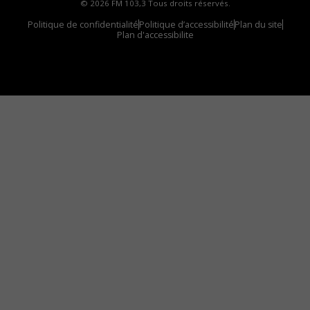
© 2026 FM 103,3 Tous droits réservés.
Politique de confidentialité
Politique d’accessibilité
Plan du site
Plan d'accessibilite
Comment installer notre vignette sur votre
appareil mobile