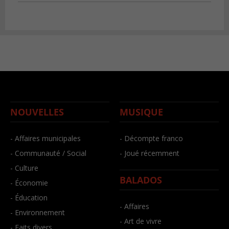
NOUVELLES
MUSIQUE
- Affaires municipales
- Décompte franco
- Communauté / Social
- Joué récemment
- Culture
BALADOS
- Économie
- Éducation
- Affaires
- Environnement
- Art de vivre
- Faits divers