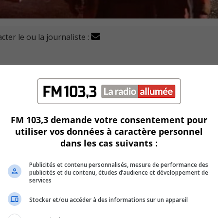
cter le ou la journaliste :
 de Longueuil (SSIAL) a retrouvé trois personnes inconsci
ne alerte pour un incendie dans une tour résidentielle située
FM 103,3 demande votre consentement pour
apidement été transportées dans un centre hospitalier où le
utiliser vos données à caractère personnel
dans les cas suivants :
edi à dimanche, vers une heure du matin.
Publicités et contenu personnalisés, mesure de performance des
publicités et du contenu, études d’audience et développement de
services
(SPAL) a interpellé un témoin important retrouvé sur les lie
Stocker et/ou accéder à des informations sur un appareil