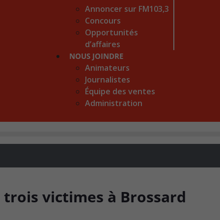
Annoncer sur FM103,3
Concours
Opportunités
d’affaires
NOUS JOINDRE
Animateurs
Journalistes
Équipe des ventes
Administration
 trois victimes à Brossard