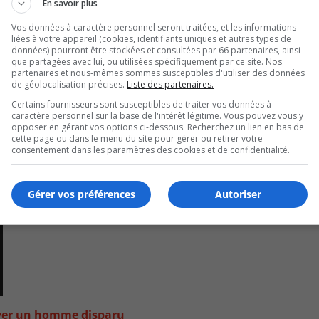
En savoir plus
constances de l’évènement et déterminer la cause de l’incend
Vos données à caractère personnel seront traitées, et les informations
liées à votre appareil (cookies, identifiants uniques et autres types de
données) pourront être stockées et consultées par 66 partenaires, ainsi
que partagées avec lui, ou utilisées spécifiquement par ce site. Nos
partenaires et nous-mêmes sommes susceptibles d'utiliser des données
de géolocalisation précises.
Liste des partenaires.
Certains fournisseurs sont susceptibles de traiter vos données à
caractère personnel sur la base de l'intérêt légitime. Vous pouvez vous y
opposer en gérant vos options ci-dessous. Recherchez un lien en bas de
cette page ou dans le menu du site pour gérer ou retirer votre
consentement dans les paramètres des cookies et de confidentialité.
Gérer vos préférences
Autoriser
uver un homme disparu