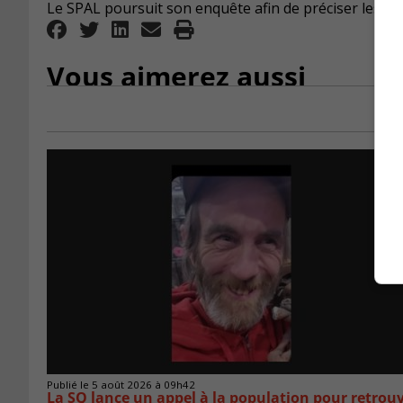
Le SPAL poursuit son enquête afin de préciser les cir
Vous aimerez aussi
Publié le 5 août 2026 à 09h42
La SQ lance un appel à la population pour retro