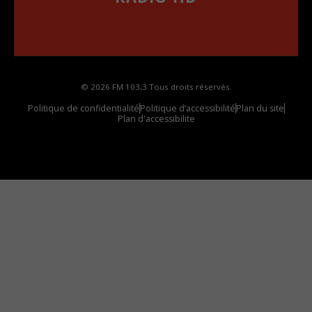
••••••••••••••••••
Comment synthoniser la fréquence HD dans
votre voiture
© 2026 FM 103,3 Tous droits réservés.
Politique de confidentialité
Politique d’accessibilité
Plan du site
Plan d'accessibilite