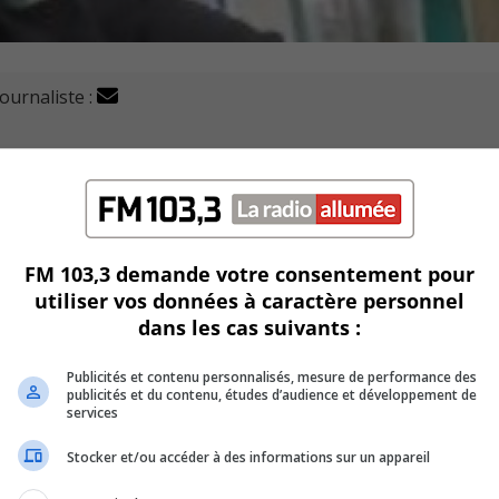
journaliste :
 retrouver Alexandre Imbeault, 35 ans, de Cacouna.
on de Montréal.
couna.
FM 103,3 demande votre consentement pour
utiliser vos données à caractère personnel
le Toyota Corolla gris immatriculé G89 FRE.
dans les cas suivants :
les cheveux noirs et les yeux bruns.
Publicités et contenu personnalisés, mesure de performance des
publicités et du contenu, études d’audience et développement de
un tatouage de diable sur la poitrine.
services
Stocker et/ou accéder à des informations sur un appareil
teau d’hiver noir avec capuchon orange de la compagnie BML