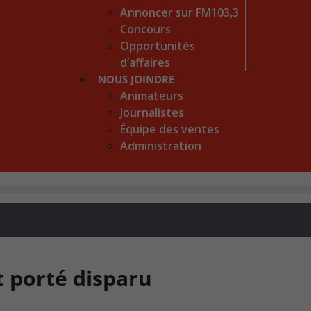
Annoncer sur FM103,3
Concours
Opportunités
d’affaires
NOUS JOINDRE
Animateurs
Journalistes
Équipe des ventes
Administration
 porté disparu