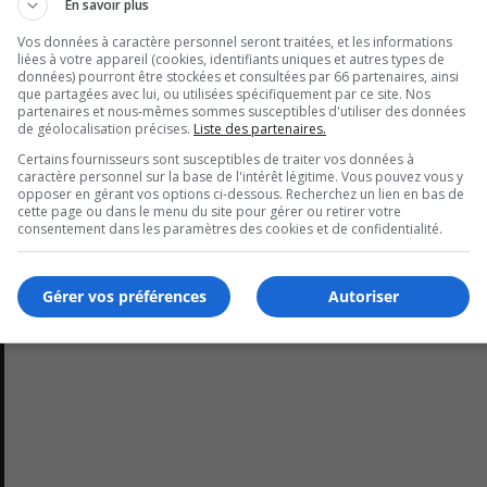
En savoir plus
 et sa sécurité.
Vos données à caractère personnel seront traitées, et les informations
liées à votre appareil (cookies, identifiants uniques et autres types de
données) pourront être stockées et consultées par 66 partenaires, ainsi
 à la
Centrale de l’information criminelle
de la Sûreté du Qu
que partagées avec lui, ou utilisées spécifiquement par ce site. Nos
partenaires et nous-mêmes sommes susceptibles d'utiliser des données
de géolocalisation précises.
Liste des partenaires.
Certains fournisseurs sont susceptibles de traiter vos données à
caractère personnel sur la base de l'intérêt légitime. Vous pouvez vous y
opposer en gérant vos options ci-dessous. Recherchez un lien en bas de
cette page ou dans le menu du site pour gérer ou retirer votre
consentement dans les paramètres des cookies et de confidentialité.
Gérer vos préférences
Autoriser