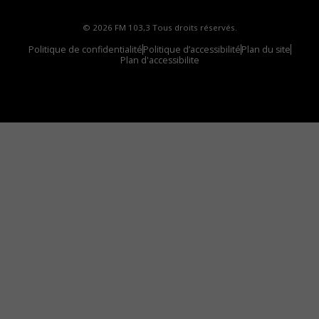
© 2026 FM 103,3 Tous droits réservés.
Politique de confidentialité
Politique d’accessibilité
Plan du site
Plan d'accessibilite
Comment installer notre vignette sur votre
appareil mobile