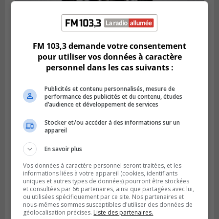
LONGUEUIL
Publié le 6 août 2026 à 11h58
FM 103,3 demande votre consentement
Des jeunes ciblent la Montérégie pour
pour utiliser vos données à caractère
le Défi écrou de roue
personnel dans les cas suivants :
Publicités et contenu personnalisés, mesure de
performance des publicités et du contenu, études
d’audience et développement de services
Stocker et/ou accéder à des informations sur un
appareil
En savoir plus
Vos données à caractère personnel seront traitées, et les
informations liées à votre appareil (cookies, identifiants
uniques et autres types de données) pourront être stockées
Publié le 6 août 2026 à 05h39
et consultées par 66 partenaires, ainsi que partagées avec lui,
La grenade du camping du lac Cristal était
ou utilisées spécifiquement par ce site. Nos partenaires et
nous-mêmes sommes susceptibles d'utiliser des données de
inoffensive
géolocalisation précises.
Liste des partenaires.