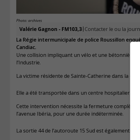
Photo: archives
|
Valérie Gagnon - FM103,3
Contacter le ou la journ
La Régie intermunicipale de police Roussillon enq
Candiac.
Une collision impliquant un vélo et une bétonnière s’
l’Industrie.
La victime résidente de Sainte-Catherine dans la cin
Elle a été transportée dans un centre hospitalier.
Cette intervention nécessite la fermeture complète d
l’avenue Ibéria, pour une durée indéterminée.
La sortie 44 de l’autoroute 15 Sud est également inacc