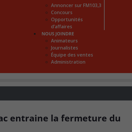
Annoncer sur FM103,3
Concours
Opportunités
d’affaires
NOUS JOINDRE
Animateurs
Journalistes
Équipe des ventes
Administration
ac entraine la fermeture du