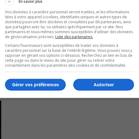
En savoir plus
Vos données à caractère personnel seront traitées, et les informations
liées à votre appareil (cookies, identifiants uniques et autres types de
données) pourront être stockées et consultées par 66 partenaires, ainsi
que partagées avec lui, ou utilisées spécifiquement par ce site. Nos
laircir les circonstances de l’événement.
partenaires et nous-mêmes sommes susceptibles d'utiliser des données
de géolocalisation précises.
Liste des partenaires.
cteur et à privilégier un itinéraire alternatif le temps que le
Certains fournisseurs sont susceptibles de traiter vos données à
caractère personnel sur la base de l'intérêt légitime. Vous pouvez vous y
rtise.
opposer en gérant vos options ci-dessous. Recherchez un lien en bas de
cette page ou dans le menu du site pour gérer ou retirer votre
consentement dans les paramètres des cookies et de confidentialité.
Gérer vos préférences
Autoriser