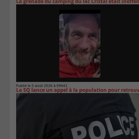
La grenade du camping du lac Cristal était inoffe
Publié le 5 août 2026 à 09h42
La SQ lance un appel à la population pour retro