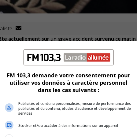
aliste :
uête actuellement sur un grave accident survenu ce matin
est produite vers 8 h 30 à la hauteur du 168, boulevard de
quantaine a subi de graves blessures.
FM 103,3 demande votre consentement pour
utiliser vos données à caractère personnel
dans les cas suivants :
u boulevard de l’Industrie, entre le boulevard Montcalm Nor
Publicités et contenu personnalisés, mesure de performance des
publicités et du contenu, études d’audience et développement de
services
Stocker et/ou accéder à des informations sur un appareil
essible à la circulation.