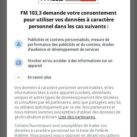
parcours inspirant d’Emma Fontaine
FM 103,3 demande votre consentement
pour utiliser vos données à caractère
personnel dans les cas suivants :
Publicités et contenu personnalisés, mesure de
performance des publicités et du contenu, études
d’audience et développement de services
Stocker et/ou accéder à des informations sur un
appareil
En savoir plus
Publié le 4 août 2026 à 13h18
Vos données à caractère personnel seront traitées, et les
Des fromages de la Laiterie Coaticook
informations liées à votre appareil (cookies, identifiants
rappelés par l’ACIA
uniques et autres types de données) pourront être stockées
et consultées par 66 partenaires, ainsi que partagées avec lui,
ou utilisées spécifiquement par ce site. Nos partenaires et
nous-mêmes sommes susceptibles d'utiliser des données de
géolocalisation précises.
Liste des partenaires.
Certains fournisseurs sont susceptibles de traiter vos
données à caractère personnel sur la base de l'intérêt
légitime. Vous pouvez vous y opposer en gérant vos options