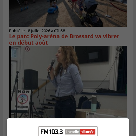
Publié le 18 juillet 2026 à 07h58
Le parc Poly-aréna de Brossard va vibrer
en début août
Publié le 6 juillet 2026 à 11h18
Climat Québec dévoile deux candidats
pour l’Agglomération