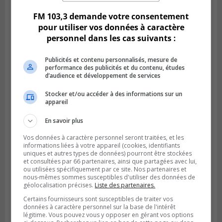
FM 103,3 demande votre consentement
pour utiliser vos données à caractère
personnel dans les cas suivants :
Publicités et contenu personnalisés, mesure de
performance des publicités et du contenu, études
d’audience et développement de services
Stocker et/ou accéder à des informations sur un
appareil
En savoir plus
Publié le 6 juillet 2026 à 09h33
Vos données à caractère personnel seront traitées, et les
Longueuil conclue un contrat pour
informations liées à votre appareil (cookies, identifiants
valoriser des cendres d’incinération
uniques et autres types de données) pourront être stockées
et consultées par 66 partenaires, ainsi que partagées avec lui,
ou utilisées spécifiquement par ce site. Nos partenaires et
nous-mêmes sommes susceptibles d'utiliser des données de
géolocalisation précises.
Liste des partenaires.
Certains fournisseurs sont susceptibles de traiter vos
données à caractère personnel sur la base de l'intérêt
légitime. Vous pouvez vous y opposer en gérant vos options