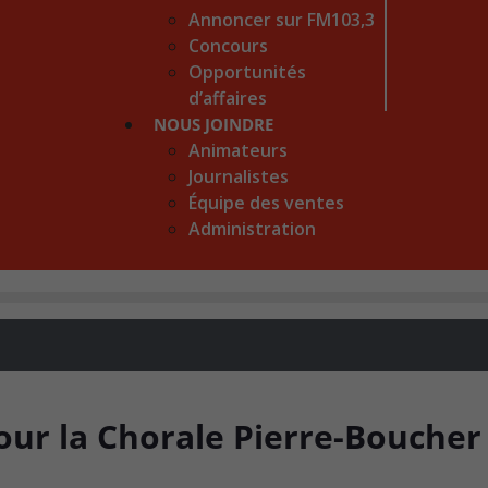
Annoncer sur FM103,3
Concours
Opportunités
d’affaires
NOUS JOINDRE
Animateurs
Journalistes
Équipe des ventes
Administration
our la Chorale Pierre-Boucher