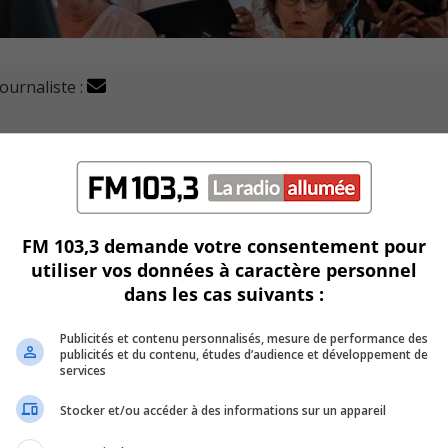
journaliste :
le avec un concert de Noël le 27 novembre prochain, à l’é
sous le thème
Un enfant pas comme les autres
.
FM 103,3 demande votre consentement pour
pianiste Jo-Anne Laliberté et des solistes Monique Hamel e
utiliser vos données à caractère personnel
dans les cas suivants :
 et un docteur gastroentérologue à l’Hôpital Pierre-Boucher.
Publicités et contenu personnalisés, mesure de performance des
publicités et du contenu, études d’audience et développement de
s à la Fondation Hôpital Pierre-Boucher.
services
Stocker et/ou accéder à des informations sur un appareil
uelques résidences sur le territoire de l’Hôpital.