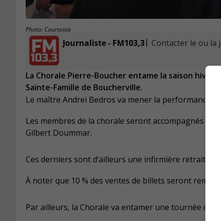
Photo: Courtoisie
|
Journaliste - FM103,3
Contacter le ou la 
La Chorale Pierre-Boucher entame la saison hiverna
Sainte-Famille de Boucherville.
Le maître Andrei Bedros va mener la performance, 
Les membres de la chorale seront accompagnés de la 
Gilbert Doummar.
Ces derniers sont d’ailleurs une infirmière retraitée
À noter que 10 % des ventes de billets seront remise
Par ailleurs, la Chorale va entamer une tournée dans q