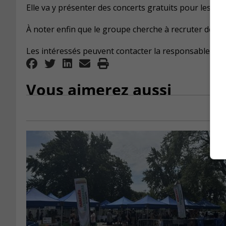
Elle va y présenter des concerts gratuits pour les rés
À noter enfin que le groupe cherche à recruter de no
Les intéressés peuvent contacter la responsable de 
Vous aimerez aussi