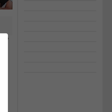
glise
t