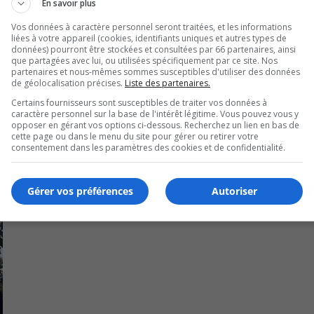
En savoir plus
idents.
Vos données à caractère personnel seront traitées, et les informations
liées à votre appareil (cookies, identifiants uniques et autres types de
uveaux choristes.
données) pourront être stockées et consultées par 66 partenaires, ainsi
que partagées avec lui, ou utilisées spécifiquement par ce site. Nos
la Chorale Pierre-Boucher, Johanne Hotte, au (514) 703-4763
partenaires et nous-mêmes sommes susceptibles d'utiliser des données
de géolocalisation précises.
Liste des partenaires.
Certains fournisseurs sont susceptibles de traiter vos données à
caractère personnel sur la base de l'intérêt légitime. Vous pouvez vous y
opposer en gérant vos options ci-dessous. Recherchez un lien en bas de
cette page ou dans le menu du site pour gérer ou retirer votre
consentement dans les paramètres des cookies et de confidentialité.
Gérer vos préférences
Autoriser