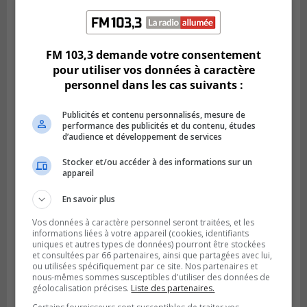
LONGUEUIL
Publié le 6 août 2026 à 11h58
Des jeunes ciblent la Montérégie pour
FM 103,3 demande votre consentement
le Défi écrou de roue
pour utiliser vos données à caractère
personnel dans les cas suivants :
Publicités et contenu personnalisés, mesure de
performance des publicités et du contenu, études
d’audience et développement de services
Stocker et/ou accéder à des informations sur un
appareil
En savoir plus
Vos données à caractère personnel seront traitées, et les
informations liées à votre appareil (cookies, identifiants
uniques et autres types de données) pourront être stockées
Publié le 6 août 2026 à 05h39
La grenade du camping du lac Cristal était
et consultées par 66 partenaires, ainsi que partagées avec lui,
ou utilisées spécifiquement par ce site. Nos partenaires et
inoffensive
nous-mêmes sommes susceptibles d'utiliser des données de
géolocalisation précises.
Liste des partenaires.