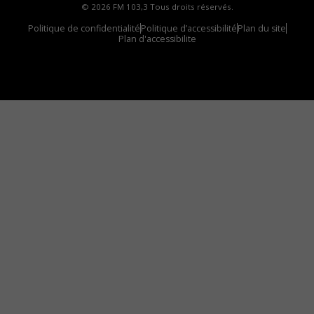
© 2026 FM 103,3 Tous droits réservés.
Politique de confidentialité
Politique d’accessibilité
Plan du site
Plan d'accessibilite
Comment installer notre vignette sur votre
appareil mobile