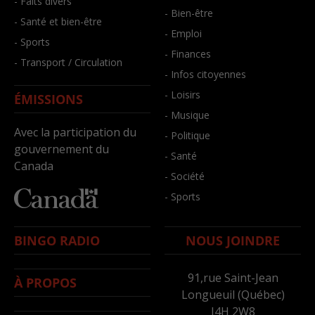
- Faits divers
- Bien-être
- Santé et bien-être
- Emploi
- Sports
- Finances
- Transport / Circulation
- Infos citoyennes
- Loisirs
ÉMISSIONS
- Musique
Avec la participation du
- Politique
gouvernement du
- Santé
Canada
- Société
- Sports
BINGO RADIO
NOUS JOINDRE
91,rue Saint-Jean
À PROPOS
Longueuil (Québec)
J4H 2W8