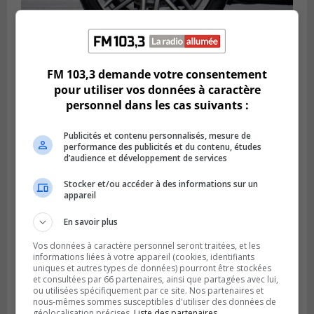
LONGUEUIL
FM 103,3 demande votre consentement
Publié le 6 août 2026 à 11h58
Des jeunes ciblent la Montérégie pour
pour utiliser vos données à caractère
le Défi écrou de roue
personnel dans les cas suivants :
Publicités et contenu personnalisés, mesure de
performance des publicités et du contenu, études
d’audience et développement de services
Stocker et/ou accéder à des informations sur un
appareil
En savoir plus
Vos données à caractère personnel seront traitées, et les
informations liées à votre appareil (cookies, identifiants
uniques et autres types de données) pourront être stockées
et consultées par 66 partenaires, ainsi que partagées avec lui,
Publié le 6 août 2026 à 05h39
ou utilisées spécifiquement par ce site. Nos partenaires et
La grenade du camping du lac Cristal était
nous-mêmes sommes susceptibles d'utiliser des données de
inoffensive
géolocalisation précises.
Liste des partenaires.