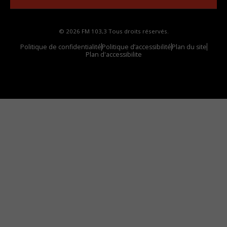
© 2026 FM 103,3 Tous droits réservés.
Politique de confidentialité
Politique d’accessibilité
Plan du site
Plan d'accessibilite
Comment installer notre vignette sur votre