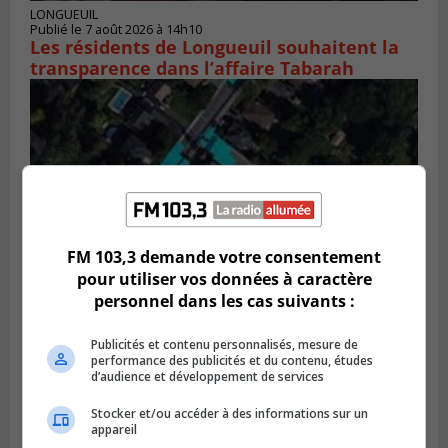
LONGUEUIL
Publié le 7 août 2026 à 14h10
Les résidents de Longueuil souhaitent la
transparence dans l’affaire Tabarah
FM 103,3 demande votre consentement
pour utiliser vos données à caractère
personnel dans les cas suivants :
GREENFIELD PARK
Publicités et contenu personnalisés, mesure de
Publié le 6 août 2026 à 13h45
performance des publicités et du contenu, études
Greenfield Park veut s’armer contre les
d’audience et développement de services
fortes
pluies
Stocker et/ou accéder à des informations sur un
appareil