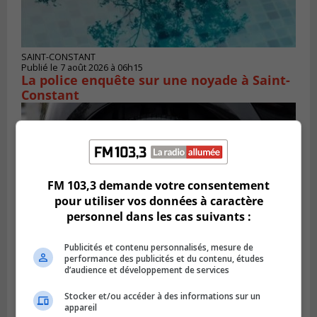
SAINT-CONSTANT
Publié le 7 août 2026 à 06h15
La police enquête sur une noyade à Saint-
Constant
FM 103,3 demande votre consentement
pour utiliser vos données à caractère
personnel dans les cas suivants :
Publicités et contenu personnalisés, mesure de
performance des publicités et du contenu, études
d’audience et développement de services
LONGUEUIL
Publié le 6 août 2026 à 11h58
Stocker et/ou accéder à des informations sur un
Des jeunes ciblent la Montérégie pour
appareil