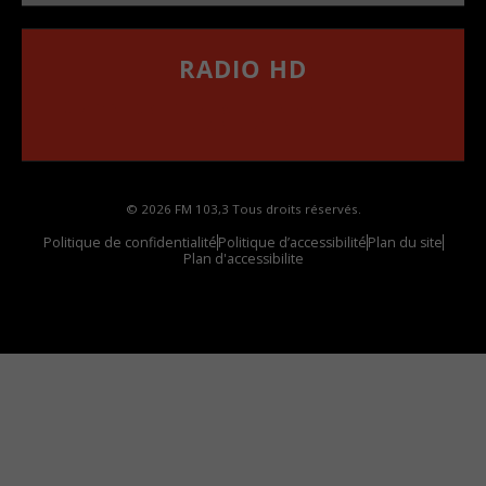
RADIO HD
••••••••••••••••••
Comment synthoniser la fréquence HD dans
votre voiture
© 2026 FM 103,3 Tous droits réservés.
Politique de confidentialité
Politique d’accessibilité
Plan du site
Plan d'accessibilite