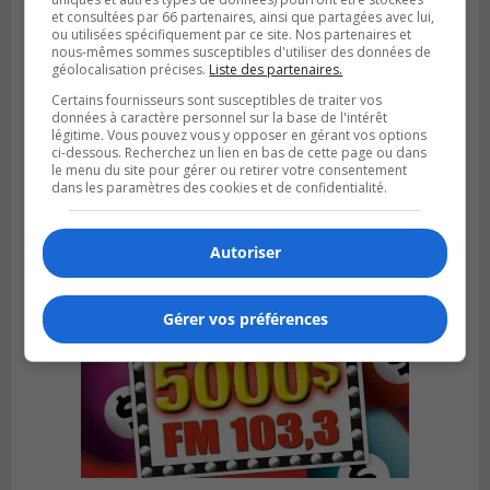
et consultées par 66 partenaires, ainsi que partagées avec lui,
ou utilisées spécifiquement par ce site. Nos partenaires et
nous-mêmes sommes susceptibles d'utiliser des données de
géolocalisation précises.
Liste des partenaires.
SAINT-CATHERINE
Certains fournisseurs sont susceptibles de traiter vos
Publié le 30 juillet 2026 à 07h58
Sainte-Catherine prolonge son aide
données à caractère personnel sur la base de l'intérêt
légitime. Vous pouvez vous y opposer en gérant vos options
financière au Complexe Le Partage
ci-dessous. Recherchez un lien en bas de cette page ou dans
le menu du site pour gérer ou retirer votre consentement
dans les paramètres des cookies et de confidentialité.
Autoriser
Gérer vos préférences