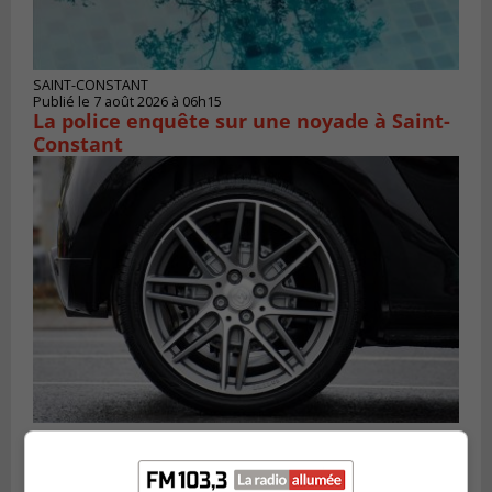
SAINT-CONSTANT
Publié le 7 août 2026 à 06h15
La police enquête sur une noyade à Saint-
Constant
LONGUEUIL
Publié le 6 août 2026 à 11h58
Des jeunes ciblent la Montérégie pour