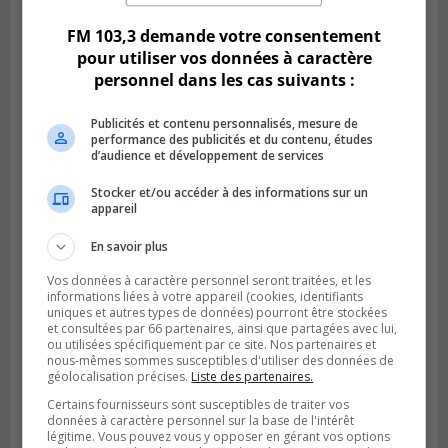
le Défi écrou de roue
FM 103,3 demande votre consentement
pour utiliser vos données à caractère
personnel dans les cas suivants :
Publicités et contenu personnalisés, mesure de
performance des publicités et du contenu, études
d’audience et développement de services
Stocker et/ou accéder à des informations sur un
appareil
En savoir plus
Publié le 6 août 2026 à 05h39
Vos données à caractère personnel seront traitées, et les
La grenade du camping du lac Cristal était
informations liées à votre appareil (cookies, identifiants
inoffensive
uniques et autres types de données) pourront être stockées
et consultées par 66 partenaires, ainsi que partagées avec lui,
ou utilisées spécifiquement par ce site. Nos partenaires et
nous-mêmes sommes susceptibles d'utiliser des données de
géolocalisation précises.
Liste des partenaires.
Certains fournisseurs sont susceptibles de traiter vos
données à caractère personnel sur la base de l'intérêt
légitime. Vous pouvez vous y opposer en gérant vos options