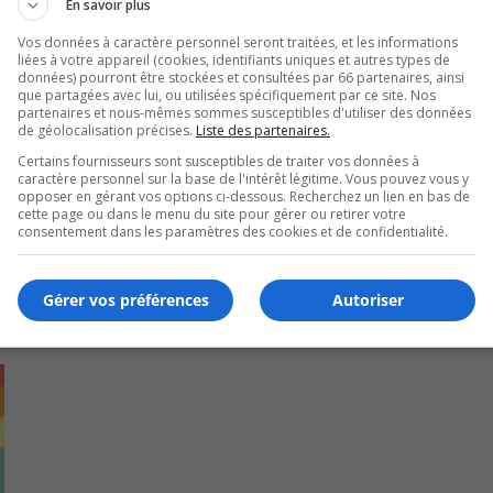
En savoir plus
Ar
ant les secteurs de l’agroalimentaire et de l’environnemen
de
Vos données à caractère personnel seront traitées, et les informations
ke
problématiques sur le territoire.
vo
liées à votre appareil (cookies, identifiants uniques et autres types de
to
données) pourront être stockées et consultées par 66 partenaires, ainsi
que partagées avec lui, ou utilisées spécifiquement par ce site. Nos
in
partenaires et nous-mêmes sommes susceptibles d'utiliser des données
or
de géolocalisation précises.
Liste des partenaires.
de
Certains fournisseurs sont susceptibles de traiter vos données à
vo
caractère personnel sur la base de l'intérêt légitime. Vous pouvez vous y
opposer en gérant vos options ci-dessous. Recherchez un lien en bas de
cette page ou dans le menu du site pour gérer ou retirer votre
consentement dans les paramètres des cookies et de confidentialité.
Gérer vos préférences
Autoriser