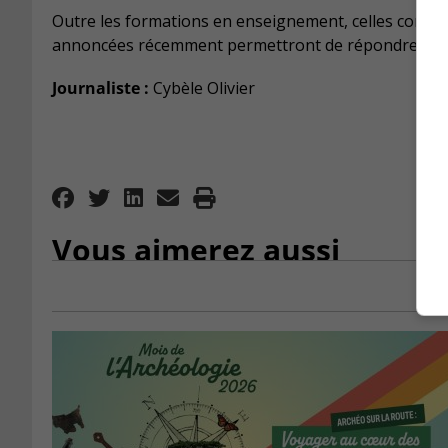
Outre les formations en enseignement, celles concern
annoncées récemment permettront de répondre à des 
Journaliste :
Cybèle Olivier
Vous aimerez aussi