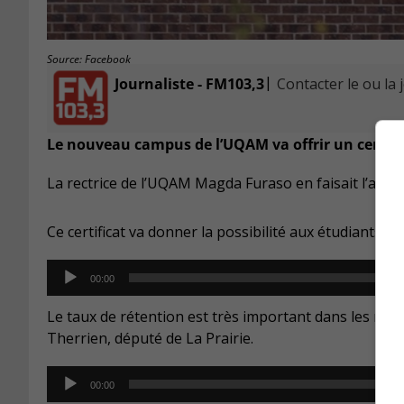
Source: Facebook
|
Journaliste - FM103,3
Contacter le ou la 
Le nouveau campus de l’UQAM va offrir un certifi
La rectrice de l’UQAM Magda Furaso en faisait l’anno
Ce certificat va donner la possibilité aux étudiants d
Audio
00:00
Player
Le taux de rétention est très important dans les régi
Therrien, député de La Prairie.
Audio
00:00
Player