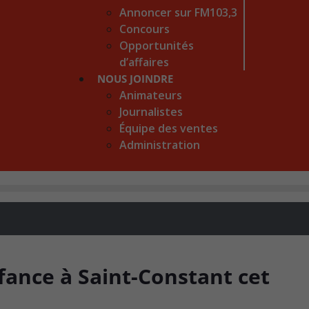
Annoncer sur FM103,3
Concours
Opportunités
d’affaires
NOUS JOINDRE
Animateurs
Journalistes
Équipe des ventes
Administration
nfance à Saint-Constant cet