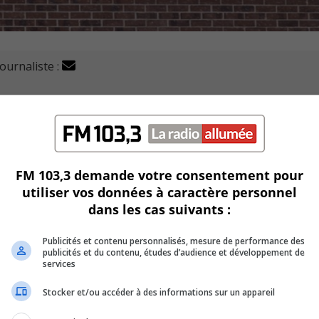
journaliste :
cat à la petite enfance dès cet automne à Saint-Constant
nce mercredi.
FM 103,3 demande votre consentement pour
e rester dans leur milieu de vie pour pratiquer leur professio
utiliser vos données à caractère personnel
dans les cas suivants :
U
00:00
U
Publicités et contenu personnalisés, mesure de performance des
Ar
ons qui offrent de l’enseignement supérieur expliquait Alain
publicités et du contenu, études d’audience et développement de
services
ke
to
Stocker et/ou accéder à des informations sur un appareil
U
in
00:00
U
or