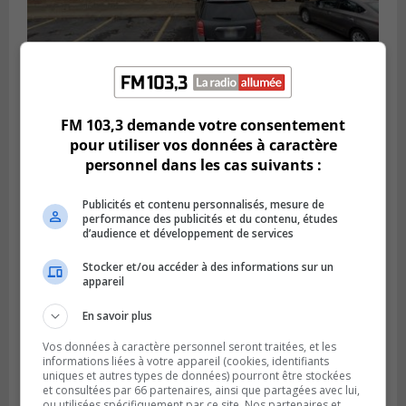
BROSSARD
Publié le 2 août 2026 à 23h04
FM 103,3 demande votre consentement
Rappel de quatre produits alimentaires à
pour utiliser vos données à caractère
Brossard
personnel dans les cas suivants :
Publicités et contenu personnalisés, mesure de
performance des publicités et du contenu, études
d’audience et développement de services
Stocker et/ou accéder à des informations sur un
appareil
En savoir plus
Vos données à caractère personnel seront traitées, et les
informations liées à votre appareil (cookies, identifiants
uniques et autres types de données) pourront être stockées
et consultées par 66 partenaires, ainsi que partagées avec lui,
GREENFIELD PARK
ou utilisées spécifiquement par ce site. Nos partenaires et