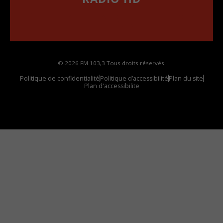
••••••••••••••••••
Comment synthoniser la fréquence HD dans
votre voiture
© 2026 FM 103,3 Tous droits réservés.
Politique de confidentialité
Politique d’accessibilité
Plan du site
Plan d'accessibilite