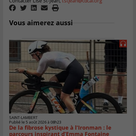
Contacter Lise St-Jean,
l.stjean@cdcal.org
Vous aimerez aussi
SAINT-LAMBERT
Publié le 5 août 2026 à 08h23
De la fibrose kystique à l’Ironman : le
parcours inspirant d’Emma Fontaine