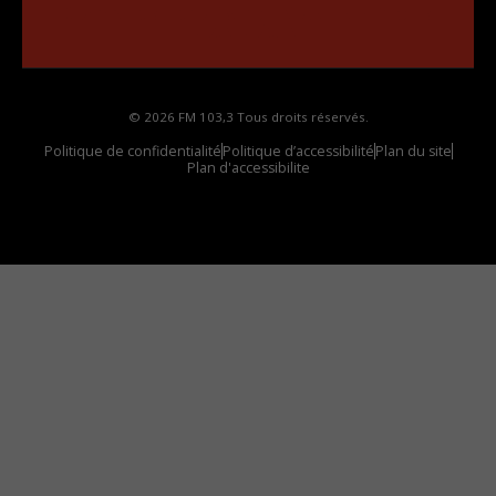
Comment synthoniser la fréquence HD dans
votre voiture
© 2026 FM 103,3 Tous droits réservés.
Politique de confidentialité
Politique d’accessibilité
Plan du site
Plan d'accessibilite