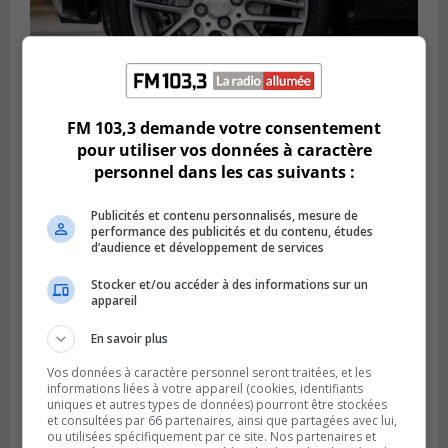
FM 103,3 demande votre consentement
LONGUEUIL
pour utiliser vos données à caractère
Publié le 6 août 2026 à 11h58
Des jeunes ciblent la Montérégie pour
personnel dans les cas suivants :
le Défi écrou de roue
Publicités et contenu personnalisés, mesure de
performance des publicités et du contenu, études
d’audience et développement de services
Stocker et/ou accéder à des informations sur un
appareil
En savoir plus
Vos données à caractère personnel seront traitées, et les
informations liées à votre appareil (cookies, identifiants
uniques et autres types de données) pourront être stockées
et consultées par 66 partenaires, ainsi que partagées avec lui,
ou utilisées spécifiquement par ce site. Nos partenaires et