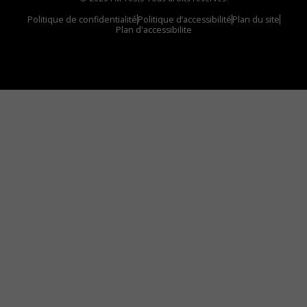
Politique de confidentialité
Politique d’accessibilité
Plan du site
Plan d'accessibilite
Comment installer notre vignette sur votre
appareil mobile