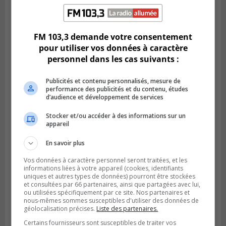
Publié le 2 août 2026 à 23h04
Rappel de quatre produits alimentaires à
Brossard
FM 103,3 demande votre consentement
pour utiliser vos données à caractère
personnel dans les cas suivants :
Publicités et contenu personnalisés, mesure de
performance des publicités et du contenu, études
d’audience et développement de services
Stocker et/ou accéder à des informations sur un
appareil
En savoir plus
GREENFIELD PARK
Vos données à caractère personnel seront traitées, et les
Publié le 31 juillet 2026 à 16h45
informations liées à votre appareil (cookies, identifiants
Des firmes de Longueuil vont participer
uniques et autres types de données) pourront être stockées
aux méga-travaux de l’hôpital Charles-
et consultées par 66 partenaires, ainsi que partagées avec lui,
Le Moyne
ou utilisées spécifiquement par ce site. Nos partenaires et
nous-mêmes sommes susceptibles d'utiliser des données de
géolocalisation précises.
Liste des partenaires.
Certains fournisseurs sont susceptibles de traiter vos