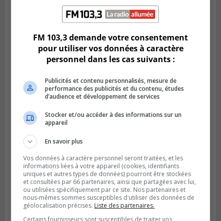
Publié le 6 août 2026 à 16h00
La piste cyclable de Brossard au pont S.-De
Champlain est ouverte
FM 103,3 demande votre consentement
pour utiliser vos données à caractère
personnel dans les cas suivants :
Publicités et contenu personnalisés, mesure de
performance des publicités et du contenu, études
d’audience et développement de services
Stocker et/ou accéder à des informations sur un
appareil
En savoir plus
BOUCHERVILLE
Vos données à caractère personnel seront traitées, et les
Publié le 6 août 2026 à 14h50
informations liées à votre appareil (cookies, identifiants
Le tube nord du pont-tunnel Louis-
uniques et autres types de données) pourront être stockées
Hippolyte-La Fontaine se dote d’une
et consultées par 66 partenaires, ainsi que partagées avec lui,
ou utilisées spécifiquement par ce site. Nos partenaires et
nouvelle chaussée
nous-mêmes sommes susceptibles d'utiliser des données de
géolocalisation précises.
Liste des partenaires.
Certains fournisseurs sont susceptibles de traiter vos