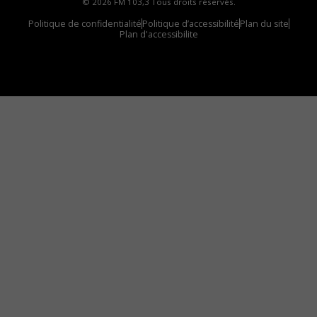
© 2026 FM 103,3 Tous droits réservés.
Politique de confidentialité
Politique d’accessibilité
Plan du site
Plan d'accessibilite
Comment installer notre vignette sur votre
appareil mobile