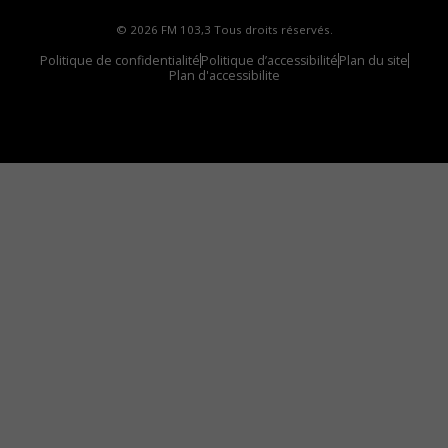
© 2026 FM 103,3 Tous droits réservés.
Politique de confidentialité
Politique d’accessibilité
Plan du site
Plan d'accessibilite
Comment installer notre vignette sur votre
appareil mobile