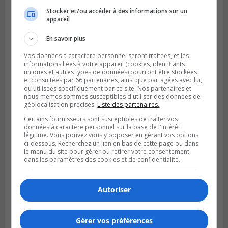
Stocker et/ou accéder à des informations sur un
appareil
Publié le 4 août 2026 à 13h18
Des fromages de la Laiterie Coaticook
En savoir plus
rappelés par l’ACIA
Vos données à caractère personnel seront traitées, et les
informations liées à votre appareil (cookies, identifiants
uniques et autres types de données) pourront être stockées
et consultées par 66 partenaires, ainsi que partagées avec lui,
ou utilisées spécifiquement par ce site. Nos partenaires et
nous-mêmes sommes susceptibles d'utiliser des données de
géolocalisation précises.
Liste des partenaires.
Certains fournisseurs sont susceptibles de traiter vos
données à caractère personnel sur la base de l'intérêt
légitime. Vous pouvez vous y opposer en gérant vos options
ci-dessous. Recherchez un lien en bas de cette page ou dans
le menu du site pour gérer ou retirer votre consentement
dans les paramètres des cookies et de confidentialité.
SAINT-HUBERT
Autoriser
Publié le 3 août 2026 à 12h00
L’arrivée du marché saisonnier à Saint-
Hubert
Gérer vos préférences