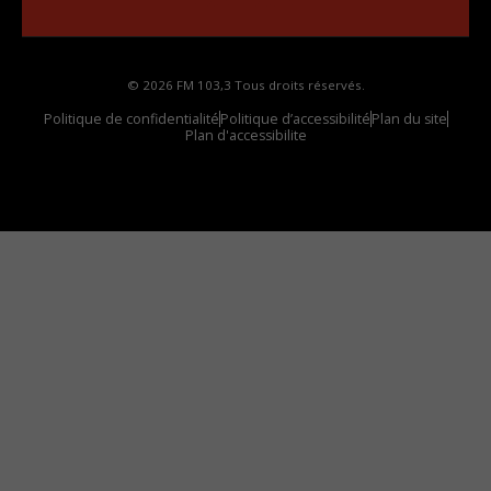
votre voiture
© 2026 FM 103,3 Tous droits réservés.
Politique de confidentialité
Politique d’accessibilité
Plan du site
Plan d'accessibilite
Comment installer notre vignette sur votre