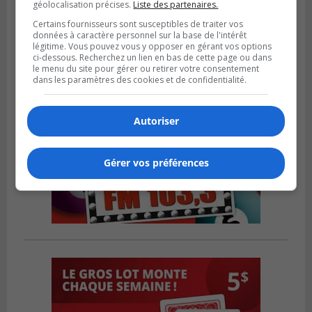
géolocalisation précises.
Liste des partenaires.
territoire
Certains fournisseurs sont susceptibles de traiter vos
données à caractère personnel sur la base de l'intérêt
légitime. Vous pouvez vous y opposer en gérant vos options
ci-dessous. Recherchez un lien en bas de cette page ou dans
le menu du site pour gérer ou retirer votre consentement
dans les paramètres des cookies et de confidentialité.
Autoriser
Gérer vos préférences