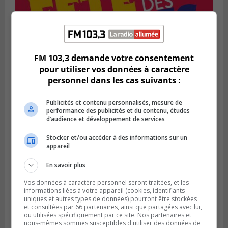
SAINT-BRUNO-DE-MONTARVILLE
Publié le 2 août 2026 à 08h06
FM 103,3 demande votre consentement
La Fête des parcs est de retour à Saint-
pour utiliser vos données à caractère
Bruno
personnel dans les cas suivants :
Publicités et contenu personnalisés, mesure de
performance des publicités et du contenu, études
d’audience et développement de services
Stocker et/ou accéder à des informations sur un
appareil
En savoir plus
Vos données à caractère personnel seront traitées, et les
informations liées à votre appareil (cookies, identifiants
uniques et autres types de données) pourront être stockées
et consultées par 66 partenaires, ainsi que partagées avec lui,
LA PRAIRIE
ou utilisées spécifiquement par ce site. Nos partenaires et
Publié le 1 août 2026 à 08h00
nous-mêmes sommes susceptibles d'utiliser des données de
La Ville de la Prairie revitalise son