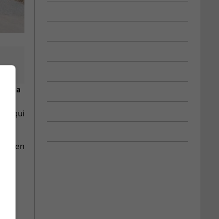
 de la
re, qui
tout en