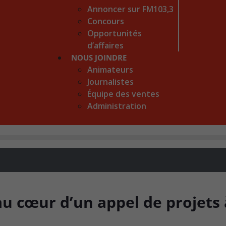
Annoncer sur FM103,3
Concours
Opportunités
d’affaires
NOUS JOINDRE
Animateurs
Journalistes
Équipe des ventes
Administration
u cœur d’un appel de projets 