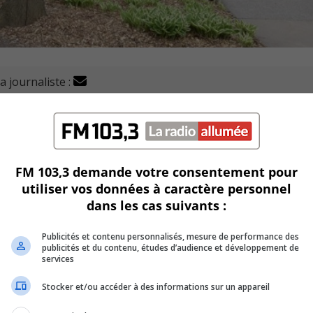
a journaliste :
el de projets pour les terrains situés aux 91 et 93, chemin
ettre une initiative à vocation sociale ou communautai
FM 103,3 demande votre consentement pour
se.
utiliser vos données à caractère personnel
dans les cas suivants :
nial du 91, qui pourra être rénové, transformé ou agrandi, 
Publicités et contenu personnalisés, mesure de performance des
publicités et du contenu, études d’audience et développement de
services
e 31 octobre, à midi.
Stocker et/ou accéder à des informations sur un appareil
n à l’été 2026, à la suite d’une séance d’information.