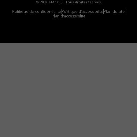
© 2026 FM 103,3 Tous droits réservés.
Politique de confidentialité
Politique d’accessibilité
Plan du site
Plan d'accessibilite
Comment installer notre vignette sur votre
appareil mobile