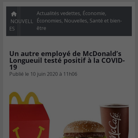
Actualités vedettes
,
Économie
,
Économies
,
Nouvelles
,
Santé et bien-
NOUVELL
être
ES
Un autre employé de McDonald’s
Longueuil testé positif à la COVID-
19
Publié le
10 juin 2020 à 11h06