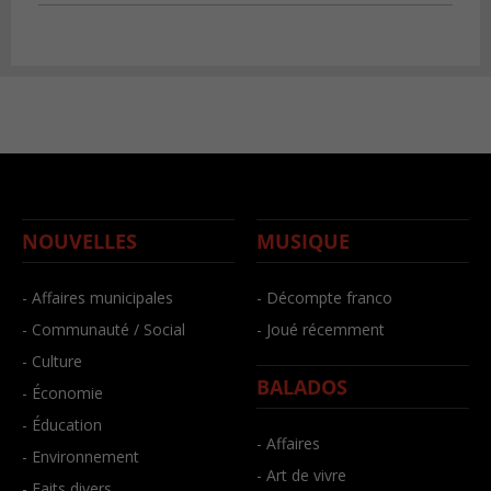
NOUVELLES
MUSIQUE
- Affaires municipales
- Décompte franco
- Communauté / Social
- Joué récemment
- Culture
BALADOS
- Économie
- Éducation
- Affaires
- Environnement
- Art de vivre
- Faits divers