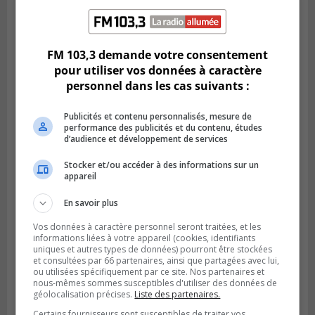
Publié le 7 août 2026 à 08h57
La CCIVRR veut revitaliser le terrain de
Northvolt
FM 103,3 demande votre consentement
pour utiliser vos données à caractère
personnel dans les cas suivants :
Publicités et contenu personnalisés, mesure de
performance des publicités et du contenu, études
d’audience et développement de services
Stocker et/ou accéder à des informations sur un
appareil
En savoir plus
Vos données à caractère personnel seront traitées, et les
informations liées à votre appareil (cookies, identifiants
SAINT-LAMBERT
Publié le 5 août 2026 à 08h23
uniques et autres types de données) pourront être stockées
De la fibrose kystique à l’Ironman : le
et consultées par 66 partenaires, ainsi que partagées avec lui,
ou utilisées spécifiquement par ce site. Nos partenaires et
parcours inspirant d’Emma Fontaine
nous-mêmes sommes susceptibles d'utiliser des données de
géolocalisation précises.
Liste des partenaires.
Certains fournisseurs sont susceptibles de traiter vos