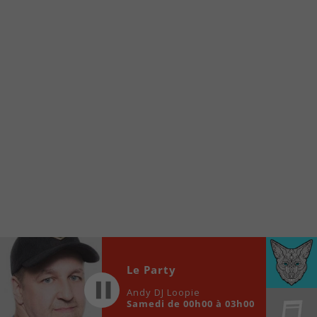
À partir de votre téléphone, allez sur le site
internet de la Radio allumée au
www.fm1033.ca
Ensuite cliquez sur l’icône situé au bas de
votre écran
(celui qui représente un carré incluant une
flèche dirigé vers le haut)
Cliquez maintenant sur l’option Ajouter sur
l’écran d’accueil et vous verrez apparaître le
logo du FM 103,3
Faites Enregistrer en haut à droite.
Et voilà! Toutes les infos et l’écoute de votre radio
locale vous sont maintenant accessibles en un clic!
Audio
Le Party
00:00
00:00
Player
Andy DJ Loopie
Samedi de 00h00 à 03h00