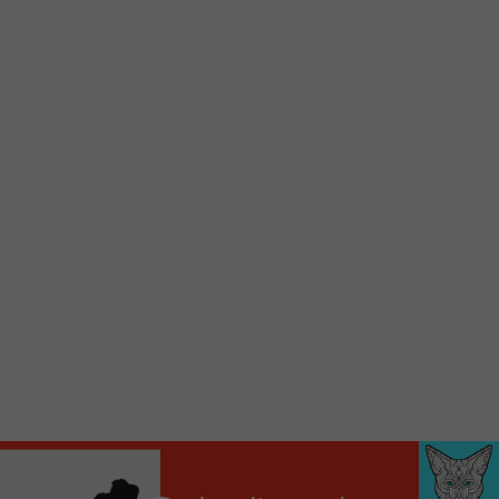
d’accueil rapidement.
Voici la procédure ;)
À partir de votre téléphone, allez sur le site
internet de la Radio allumée au
www.fm1033.ca
Ensuite cliquez sur l’icône situé au bas de
votre écran
(celui qui représente un carré incluant une
flèche dirigé vers le haut)
Cliquez maintenant sur l’option Ajouter sur
l’écran d’accueil et vous verrez apparaître le
logo du FM 103,3
Faites Enregistrer en haut à droite.
Et voilà! Toutes les infos et l’écoute de votre radio
locale vous sont maintenant accessibles en un clic!
Audio
00:00
00:00