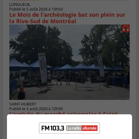
LONGUEUIL
Publié le 5 août 2026 à 13h50
Le Mois de l’archéologie bat son plein sur
la Rive-Sud de Montréal
SAINT-HUBERT
Publié le 3 août 2026 à 12h00
L’arrivée du marché saisonnier à Saint-
Hubert