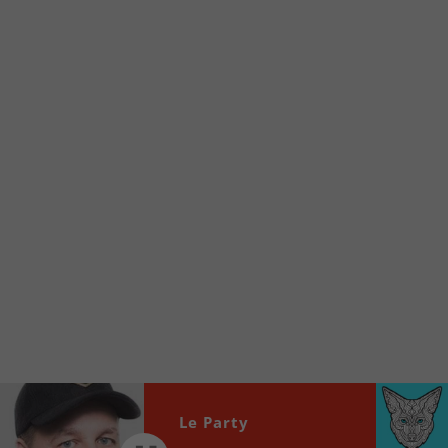
Voici la procédure ;)
À partir de votre téléphone, allez sur le site
internet de la Radio allumée au
www.fm1033.ca
Ensuite cliquez sur l’icône situé au bas de
votre écran
(celui qui représente un carré incluant une
flèche dirigé vers le haut)
Cliquez maintenant sur l’option Ajouter sur
l’écran d’accueil et vous verrez apparaître le
logo du FM 103,3
Faites Enregistrer en haut à droite.
Et voilà! Toutes les infos et l’écoute de votre radio
locale vous sont maintenant accessibles en un clic!
Audio
Le Party
00:00
00:00
Player