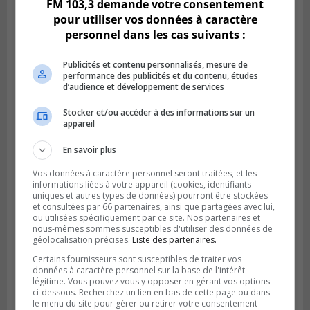
FM 103,3 demande votre consentement
pour utiliser vos données à caractère
personnel dans les cas suivants :
Publicités et contenu personnalisés, mesure de
performance des publicités et du contenu, études
d’audience et développement de services
Stocker et/ou accéder à des informations sur un
appareil
SAINT-BRUNO-DE-MONTARVILLE
Publié le 26 juillet 2026 à 08h01
En savoir plus
Saint‑Bruno veut accélérer l’abandon des
outils à essence
Vos données à caractère personnel seront traitées, et les
informations liées à votre appareil (cookies, identifiants
uniques et autres types de données) pourront être stockées
et consultées par 66 partenaires, ainsi que partagées avec lui,
ou utilisées spécifiquement par ce site. Nos partenaires et
nous-mêmes sommes susceptibles d'utiliser des données de
géolocalisation précises.
Liste des partenaires.
Certains fournisseurs sont susceptibles de traiter vos
données à caractère personnel sur la base de l'intérêt
légitime. Vous pouvez vous y opposer en gérant vos options
ci-dessous. Recherchez un lien en bas de cette page ou dans
le menu du site pour gérer ou retirer votre consentement