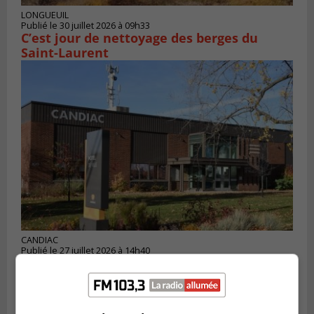
LONGUEUIL
Publié le 30 juillet 2026 à 09h33
C’est jour de nettoyage des berges du
Saint-Laurent
CANDIAC
Publié le 27 juillet 2026 à 14h40
Candiac propulse sa transition verte