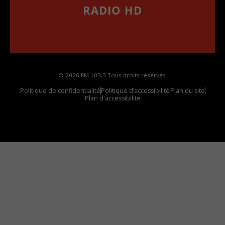
RADIO HD
••••••••••••••••••
Comment synthoniser la fréquence HD dans
votre voiture
© 2026 FM 103,3 Tous droits réservés.
Politique de confidentialité
Politique d’accessibilité
Plan du site
Plan d'accessibilite