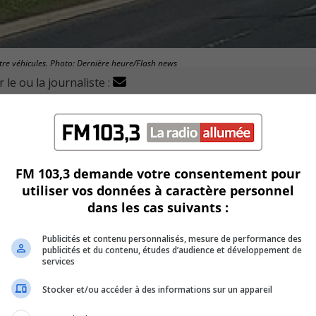
tre véhicules. Photo: Dernière heure/Flash news
 le ou la journaliste :
 la Sûreté du Québec démarrent une enquête pour compre
es sur la route 132 près de Longueuil.
in vers le tunnel Louis-Hippolyte-La Fontaine.
FM 103,3 demande votre consentement pour
utiliser vos données à caractère personnel
 a fait trois blessés.
dans les cas suivants :
ur extirper un homme de 30 ans d’une des voitures accidentées
Publicités et contenu personnalisés, mesure de performance des
publicités et du contenu, études d’audience et développement de
services
temps.
Stocker et/ou accéder à des informations sur un appareil
s cependant.