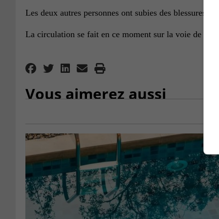
Les deux autres personnes ont subies des blessures mo
La circulation se fait en ce moment sur la voie de ga
Vous aimerez aussi