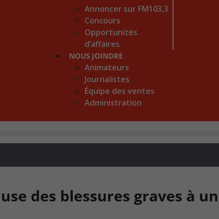
Annoncer sur FM103,3
Concours
Opportunités
d’affaires
NOUS JOINDRE
Animateurs
Journalistes
Équipe des ventes
Administration
ause des blessures graves à un