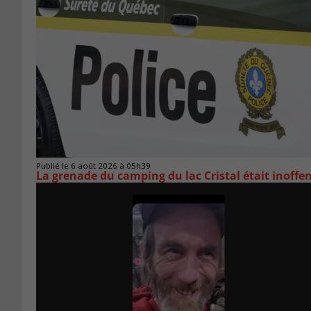
Publié le 6 août 2026 à 05h39
La grenade du camping du lac Cristal était inoffe