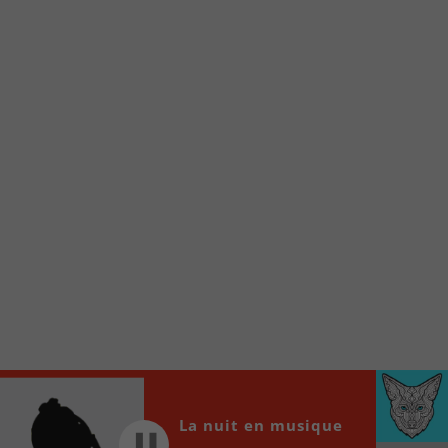
Voici la procédure ;)
À partir de votre téléphone, allez sur le site
internet de la Radio allumée au
www.fm1033.ca
Ensuite cliquez sur l’icône situé au bas de
votre écran
(celui qui représente un carré incluant une
flèche dirigé vers le haut)
Cliquez maintenant sur l’option Ajouter sur
l’écran d’accueil et vous verrez apparaître le
logo du FM 103,3
Faites Enregistrer en haut à droite.
Et voilà! Toutes les infos et l’écoute de votre radio
locale vous sont maintenant accessibles en un clic!
Audio
00:00
00:00
La nuit en musique
Player