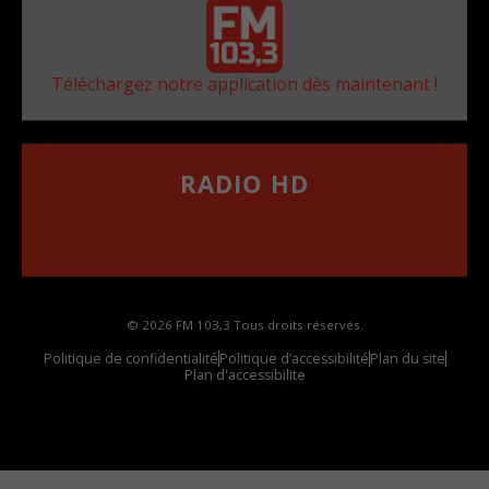
Téléchargez notre application dès maintenant !
RADIO HD
••••••••••••••••••
Comment synthoniser la fréquence HD dans
votre voiture
© 2026 FM 103,3 Tous droits réservés.
Politique de confidentialité
Politique d’accessibilité
Plan du site
Plan d'accessibilite