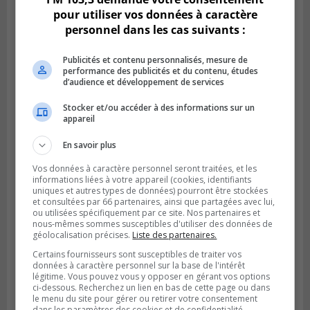
pour utiliser vos données à caractère
personnel dans les cas suivants :
Publicités et contenu personnalisés, mesure de
performance des publicités et du contenu, études
d’audience et développement de services
Stocker et/ou accéder à des informations sur un
appareil
LONGUEUIL
Publié le 4 août 2026 à 06h01
En savoir plus
La police veut trouver des victimes de vols
de bijoux à Longueuil
Vos données à caractère personnel seront traitées, et les
informations liées à votre appareil (cookies, identifiants
uniques et autres types de données) pourront être stockées
et consultées par 66 partenaires, ainsi que partagées avec lui,
ou utilisées spécifiquement par ce site. Nos partenaires et
nous-mêmes sommes susceptibles d'utiliser des données de
géolocalisation précises.
Liste des partenaires.
Certains fournisseurs sont susceptibles de traiter vos
données à caractère personnel sur la base de l'intérêt
légitime. Vous pouvez vous y opposer en gérant vos options
ci-dessous. Recherchez un lien en bas de cette page ou dans
le menu du site pour gérer ou retirer votre consentement
dans les paramètres des cookies et de confidentialité.