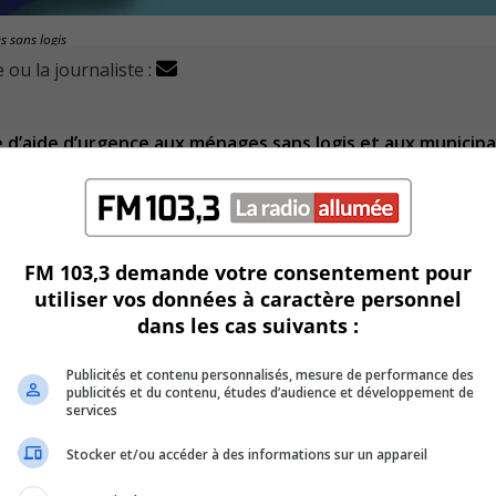
 sans logis
 ou la journaliste :
’aide d’urgence aux ménages sans logis et aux municipa
e Longueuil, Sylvie Parent, et les autres élus du caucus des 
FM 103,3 demande votre consentement pour
pales et de l’Habitation, Andrée Laforest sur cet enjeu.
utiliser vos données à caractère personnel
dans les cas suivants :
uzanne Roy, il est important d’alléger les processus.
Publicités et contenu personnalisés, mesure de performance des
alités de ce programme lancé en 2005 en prévision du 1er juill
publicités et du contenu, études d’audience et développement de
services
ndre part à un atelier pour en connaître davantage sur ce
Stocker et/ou accéder à des informations sur un appareil