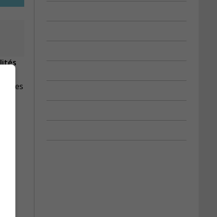
lités
grandes
et.