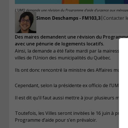
L'UMQ demande une révision du Programme d’aide d’urgence aux ménages
|
Simon Deschamps - FM103,3
Contacter le
Des maires demandent une révision du Programme d
avec une pénurie de logements locatifs.
Ainsi, la demande a été faite mardi par la mairesse d
villes de l’Union des municipalités du Québec.
Ils ont donc rencontré la ministre des Affaires munici
Cependant, selon la présidente ex officio de l’UMQ, S
Il est dit qu’il faut aussi mettre à jour plusieurs mod
Toutefois, les Villes seront invitées le 16 juin à pre
Programme d’aide pour s’en prévaloir.