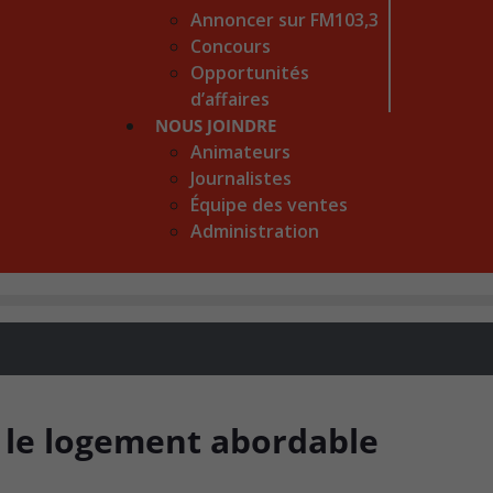
Annoncer sur FM103,3
Concours
Opportunités
d’affaires
NOUS JOINDRE
Animateurs
Journalistes
Équipe des ventes
Administration
 le logement abordable