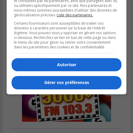
et consultées par 66 partenaires, ainsi que partagées avec lui,
ou utilisées spécifiquement par ce site. Nos partenaires et
nous-mêmes sommes susceptibles d'utiliser des données de
géolocalisation précises.
Liste des partenaires.
VIEUX-LONGUEUIL
Publié le 31 juillet 2026 à 14h20
Certains fournisseurs sont susceptibles de traiter vos
Le RTL dévoile sa nouvelle flotte de
données à caractère personnel sur la base de l'intérêt
transport adapté
légitime. Vous pouvez vous y opposer en gérant vos options
ci-dessous. Recherchez un lien en bas de cette page ou dans
le menu du site pour gérer ou retirer votre consentement
dans les paramètres des cookies et de confidentialité.
Autoriser
Gérer vos préférences