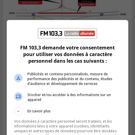
FM 103,3 demande votre consentement
pour utiliser vos données à caractère
BOUCHERVILLE
Publié le 5 août 2026 à 15h25
personnel dans les cas suivants :
Le MTMD annonce des fermetures sur
l’autoroute 20 à Boucherville
Publicités et contenu personnalisés, mesure de
performance des publicités et du contenu, études
d’audience et développement de services
Stocker et/ou accéder à des informations sur un
appareil
En savoir plus
Vos données à caractère personnel seront traitées, et les
informations liées à votre appareil (cookies, identifiants
uniques et autres types de données) pourront être stockées