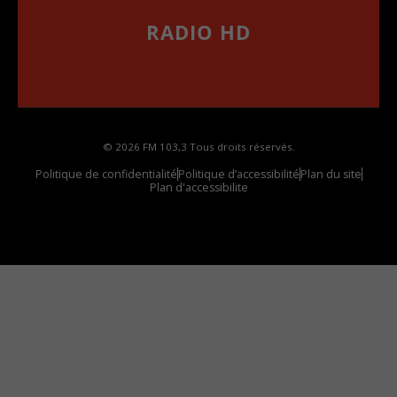
RADIO HD
••••••••••••••••••
Comment synthoniser la fréquence HD dans
votre voiture
© 2026 FM 103,3 Tous droits réservés.
Politique de confidentialité
Politique d’accessibilité
Plan du site
Plan d'accessibilite