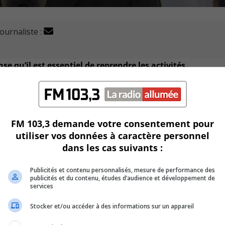
journaliste :
 qu’il est essentiel de reprendre les activités
atiques par la reprise des travaux qui ne fait cependant pas
FM 103,3 demande votre consentement pour
utiliser vos données à caractère personnel
istanciation seront maintenues au Parlement.
dans les cas suivants :
ennent graduellement au Québec, notamment avec les chantiers
Publicités et contenu personnalisés, mesure de performance des
publicités et du contenu, études d’audience et développement de
services
en respect des mesures de distanciation sociale pour la sécur
Stocker et/ou accéder à des informations sur un appareil