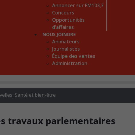
Annoncer sur FM103,3
Concours
Opportunités
d’affaires
NOUS JOINDRE
Animateurs
Journalistes
Équipe des ventes
Administration
elles
,
Santé et bien-être
es travaux parlementaires