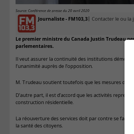
Source: Conférence de presse du 20 avril 2020
|
Journaliste - FM103,3
Contacter le ou la 
Le premier ministre du Canada Justin Trudeau pense
parlementaires.
Il veut assurer la continuité des institutions démocr
l’unanimité auprès de l’opposition.
M. Trudeau soutient toutefois que les mesures de d
D’autre part, il est d’accord que les activités repr
construction résidentielle.
La réouverture des services doit par contre se faire 
la santé des citoyens.