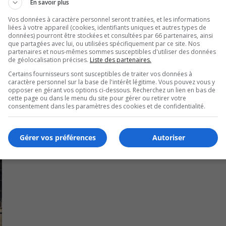
En savoir plus
s aux familles des victimes de la tuerie en Nouvelle-Écosse.
Vos données à caractère personnel seront traitées, et les informations
liées à votre appareil (cookies, identifiants uniques et autres types de
n branle avant le début de la crise de la Covid-19.
données) pourront être stockées et consultées par 66 partenaires, ainsi
que partagées avec lui, ou utilisées spécifiquement par ce site. Nos
 la table à cause des récents événements.
partenaires et nous-mêmes sommes susceptibles d'utiliser des données
de géolocalisation précises.
Liste des partenaires.
Certains fournisseurs sont susceptibles de traiter vos données à
caractère personnel sur la base de l'intérêt légitime. Vous pouvez vous y
opposer en gérant vos options ci-dessous. Recherchez un lien en bas de
cette page ou dans le menu du site pour gérer ou retirer votre
consentement dans les paramètres des cookies et de confidentialité.
Gérer vos préférences
Autoriser