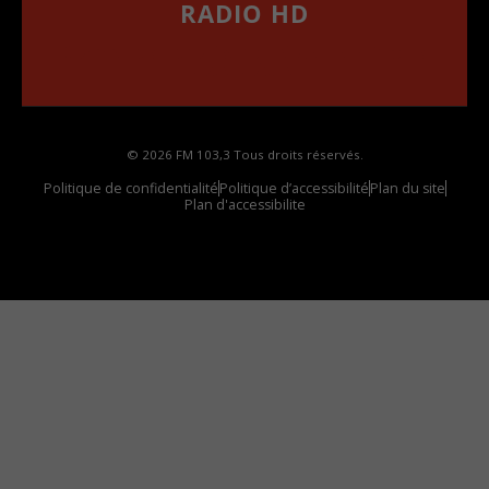
RADIO HD
••••••••••••••••••
Comment synthoniser la fréquence HD dans
votre voiture
© 2026 FM 103,3 Tous droits réservés.
Politique de confidentialité
Politique d’accessibilité
Plan du site
Plan d'accessibilite