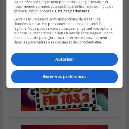
ou utilisées spécifiquement par ce site. Nos partenaires et
nous-mêmes sommes susceptibles d'utiliser des données de
SAINT-HUBERT
géolocalisation précises.
Liste des partenaires.
Publié le 6 août 2026 à 09h39
Longueuil injecte 1,5 M$ pour moderniser
Certains fournisseurs sont susceptibles de traiter vos
deux stations de pompage
données à caractère personnel sur la base de l'intérêt
légitime. Vous pouvez vous y opposer en gérant vos options
ci-dessous. Recherchez un lien en bas de cette page ou dans
le menu du site pour gérer ou retirer votre consentement
dans les paramètres des cookies et de confidentialité.
Autoriser
Gérer vos préférences