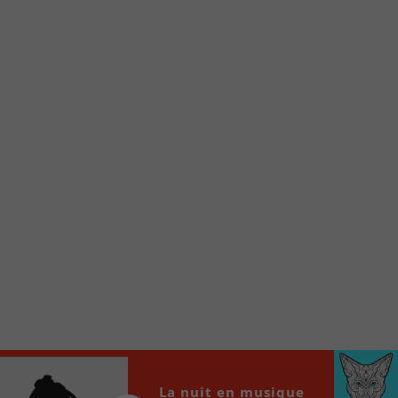
Voici la procédure ;)
À partir de votre téléphone, allez sur le site
internet de la Radio allumée au
www.fm1033.ca
Ensuite cliquez sur l’icône situé au bas de
votre écran
(celui qui représente un carré incluant une
flèche dirigé vers le haut)
Cliquez maintenant sur l’option Ajouter sur
l’écran d’accueil et vous verrez apparaître le
logo du FM 103,3
Faites Enregistrer en haut à droite.
Et voilà! Toutes les infos et l’écoute de votre radio
locale vous sont maintenant accessibles en un clic!
Audio
La nuit en musique
00:00
00:00