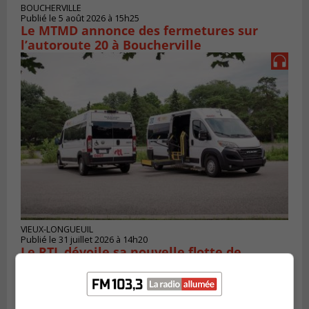
BOUCHERVILLE
Publié le 5 août 2026 à 15h25
Le MTMD annonce des fermetures sur
l’autoroute 20 à Boucherville
VIEUX-LONGUEUIL
Publié le 31 juillet 2026 à 14h20
Le RTL dévoile sa nouvelle flotte de
transport adapté