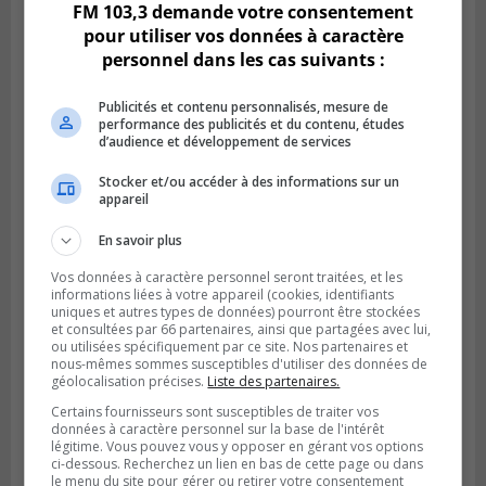
FM 103,3 demande votre consentement
pour utiliser vos données à caractère
personnel dans les cas suivants :
Publicités et contenu personnalisés, mesure de
performance des publicités et du contenu, études
d’audience et développement de services
Stocker et/ou accéder à des informations sur un
appareil
BROSSARD
Publié le 31 juillet 2026 à 12h00
En savoir plus
Le transport à la demande du RTL prend
de l’expansion à Brossard
Vos données à caractère personnel seront traitées, et les
informations liées à votre appareil (cookies, identifiants
uniques et autres types de données) pourront être stockées
et consultées par 66 partenaires, ainsi que partagées avec lui,
ou utilisées spécifiquement par ce site. Nos partenaires et
nous-mêmes sommes susceptibles d'utiliser des données de
géolocalisation précises.
Liste des partenaires.
Certains fournisseurs sont susceptibles de traiter vos
données à caractère personnel sur la base de l'intérêt
légitime. Vous pouvez vous y opposer en gérant vos options
ci-dessous. Recherchez un lien en bas de cette page ou dans
le menu du site pour gérer ou retirer votre consentement