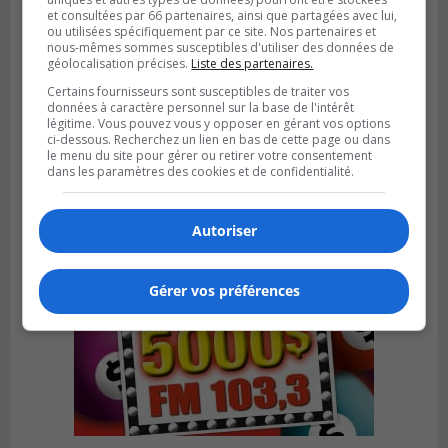
et consultées par 66 partenaires, ainsi que partagées avec lui,
ou utilisées spécifiquement par ce site. Nos partenaires et
nous-mêmes sommes susceptibles d'utiliser des données de
géolocalisation précises.
Liste des partenaires.
LONGUEUIL
Certains fournisseurs sont susceptibles de traiter vos
Publié le 5 août 2026 à 08h38
Les Ducs s’inclinent 4‑3 face à ABC 16U
données à caractère personnel sur la base de l'intérêt
légitime. Vous pouvez vous y opposer en gérant vos options
dans un match serré à Longueuil
ci-dessous. Recherchez un lien en bas de cette page ou dans
le menu du site pour gérer ou retirer votre consentement
dans les paramètres des cookies et de confidentialité.
Autoriser
Gérer vos préférences