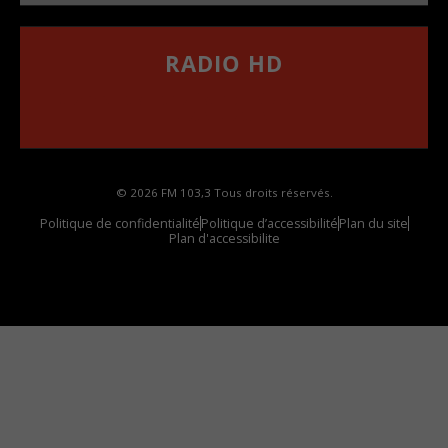
RADIO HD
••••••••••••••••••
Comment synthoniser la fréquence HD dans
votre voiture
© 2026 FM 103,3 Tous droits réservés.
Politique de confidentialité
Politique d’accessibilité
Plan du site
Plan d'accessibilite