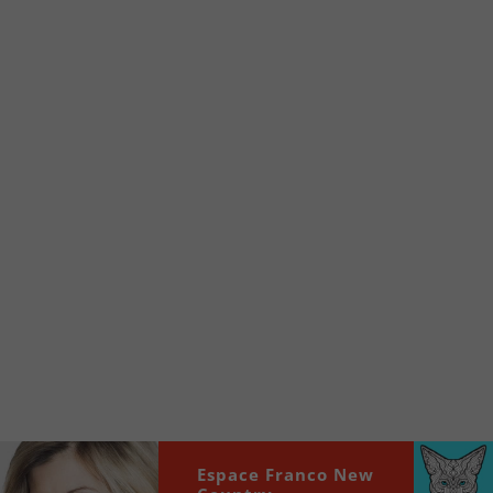
d’accueil rapidement.
Voici la procédure ;)
À partir de votre téléphone, allez sur le site
internet de la Radio allumée au
www.fm1033.ca
Ensuite cliquez sur l’icône situé au bas de
votre écran
(celui qui représente un carré incluant une
flèche dirigé vers le haut)
Cliquez maintenant sur l’option Ajouter sur
l’écran d’accueil et vous verrez apparaître le
logo du FM 103,3
Faites Enregistrer en haut à droite.
Et voilà! Toutes les infos et l’écoute de votre radio
locale vous sont maintenant accessibles en un clic!
Espace Franco New
Audio