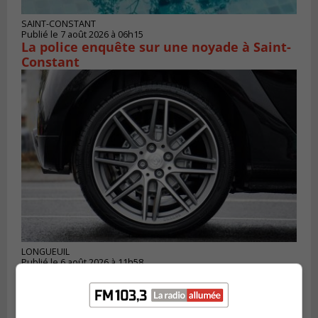
SAINT-CONSTANT
Publié le 7 août 2026 à 06h15
La police enquête sur une noyade à Saint-
Constant
LONGUEUIL
Publié le 6 août 2026 à 11h58
Des jeunes ciblent la Montérégie pour
le Défi écrou de roue