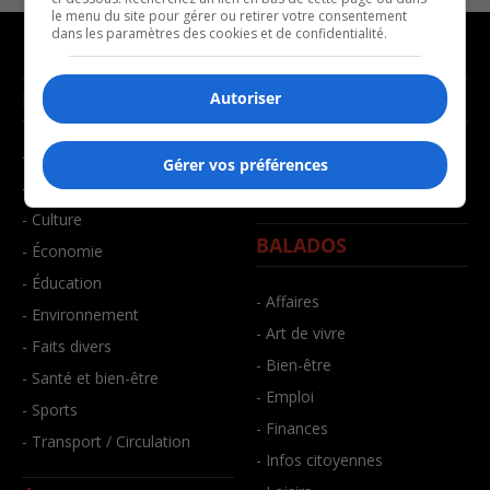
le menu du site pour gérer ou retirer votre consentement
dans les paramètres des cookies et de confidentialité.
NOUVELLES
MUSIQUE
Autoriser
- Affaires municipales
- Décompte franco
Gérer vos préférences
- Communauté / Social
- Joué récemment
- Culture
BALADOS
- Économie
- Éducation
- Affaires
- Environnement
- Art de vivre
- Faits divers
- Bien-être
- Santé et bien-être
- Emploi
- Sports
- Finances
- Transport / Circulation
- Infos citoyennes