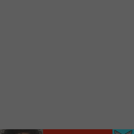
d’accueil rapidement.
Voici la procédure ;)
À partir de votre téléphone, allez sur le site
internet de la Radio allumée au
www.fm1033.ca
Ensuite cliquez sur l’icône situé au bas de
votre écran
(celui qui représente un carré incluant une
flèche dirigé vers le haut)
Cliquez maintenant sur l’option Ajouter sur
l’écran d’accueil et vous verrez apparaître le
logo du FM 103,3
Faites Enregistrer en haut à droite.
Et voilà! Toutes les infos et l’écoute de votre radio
locale vous sont maintenant accessibles en un clic!
Audio