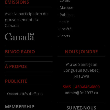
- Loisirs
ÉMISSIONS
- Musique
Avec la participation du
- Politique
gouvernement du
- Santé
Canada
- Société
- Sports
BINGO RADIO
NOUS JOINDRE
91,rue Saint-Jean
À PROPOS
Longueuil (Québec)
J4H 2W8
PUBLICITÉ
SMS
|
450-646-6800
admin@fm1033.ca
- Opportunités d’affaires
MEMBERSHIP
SUIVEZ-NOUS