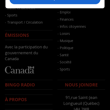
- Faits divers
- Bien-être
- Santé et bien-être
- Emploi
- Sports
- Finances
- Transport / Circulation
- Infos citoyennes
- Loisirs
ÉMISSIONS
- Musique
Avec la participation du
- Politique
gouvernement du
- Santé
Canada
- Société
- Sports
BINGO RADIO
NOUS JOINDRE
91,rue Saint-Jean
À PROPOS
Longueuil (Québec)
J4H 2W8