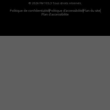
© 2026 FM 103,3 Tous droits réservés.
Politique de confidentialité
Politique d’accessibilité
Plan du site
Plan d'accessibilite
Comment installer notre vignette sur votre
appareil mobile