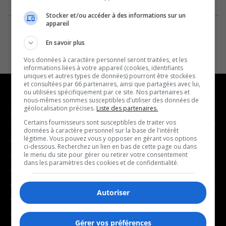
Stocker et/ou accéder à des informations sur un
appareil
En savoir plus
Vos données à caractère personnel seront traitées, et les
informations liées à votre appareil (cookies, identifiants
uniques et autres types de données) pourront être stockées
et consultées par 66 partenaires, ainsi que partagées avec lui,
ou utilisées spécifiquement par ce site. Nos partenaires et
nous-mêmes sommes susceptibles d'utiliser des données de
géolocalisation précises.
Liste des partenaires.
NOUVELLES
MUSIQUE
Certains fournisseurs sont susceptibles de traiter vos
données à caractère personnel sur la base de l'intérêt
légitime. Vous pouvez vous y opposer en gérant vos options
- Affaires municipales
- Décompte franco
ci-dessous. Recherchez un lien en bas de cette page ou dans
- Communauté / Social
- Joué récemment
le menu du site pour gérer ou retirer votre consentement
dans les paramètres des cookies et de confidentialité.
- Culture
BALADOS
- Économie
Autoriser
- Éducation
- Affaires
- Environnement
- Art de vivre
Gérer vos préférences