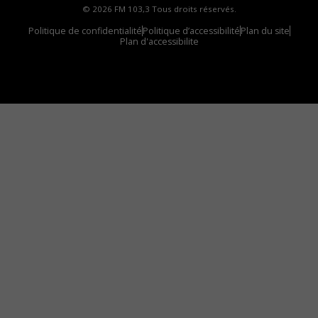
© 2026 FM 103,3 Tous droits réservés.
Politique de confidentialité
Politique d’accessibilité
Plan du site
Plan d'accessibilite
Comment installer notre vignette sur votre
appareil mobile