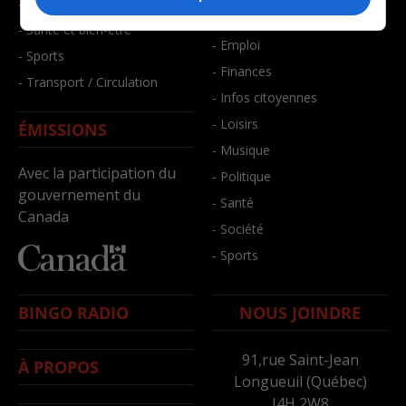
- Faits divers
- Bien-être
- Santé et bien-être
- Emploi
- Sports
- Finances
- Transport / Circulation
- Infos citoyennes
- Loisirs
ÉMISSIONS
- Musique
Avec la participation du
- Politique
gouvernement du
- Santé
Canada
- Société
- Sports
BINGO RADIO
NOUS JOINDRE
91,rue Saint-Jean
À PROPOS
Longueuil (Québec)
J4H 2W8