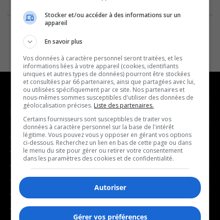
Stocker et/ou accéder à des informations sur un
appareil
En savoir plus
Vos données à caractère personnel seront traitées, et les
informations liées à votre appareil (cookies, identifiants
uniques et autres types de données) pourront être stockées
et consultées par 66 partenaires, ainsi que partagées avec lui,
ou utilisées spécifiquement par ce site. Nos partenaires et
nous-mêmes sommes susceptibles d'utiliser des données de
géolocalisation précises.
Liste des partenaires.
NOUVELLES
MUSIQUE
Certains fournisseurs sont susceptibles de traiter vos
données à caractère personnel sur la base de l'intérêt
légitime. Vous pouvez vous y opposer en gérant vos options
- Affaires municipales
- Décompte franco
ci-dessous. Recherchez un lien en bas de cette page ou dans
- Communauté / Social
- Joué récemment
le menu du site pour gérer ou retirer votre consentement
dans les paramètres des cookies et de confidentialité.
- Culture
BALADOS
- Économie
Autoriser
- Éducation
- Affaires
- Environnement
- Art de vivre
Gérer vos préférences