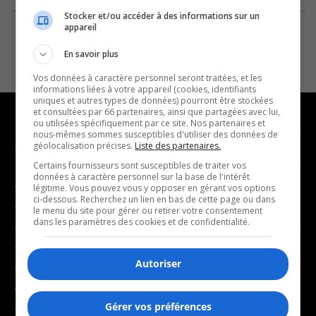
Stocker et/ou accéder à des informations sur un
appareil
En savoir plus
Vos données à caractère personnel seront traitées, et les
informations liées à votre appareil (cookies, identifiants
uniques et autres types de données) pourront être stockées
et consultées par 66 partenaires, ainsi que partagées avec lui,
ou utilisées spécifiquement par ce site. Nos partenaires et
nous-mêmes sommes susceptibles d'utiliser des données de
géolocalisation précises.
Liste des partenaires.
NOUVELLES
MUSIQUE
Certains fournisseurs sont susceptibles de traiter vos
données à caractère personnel sur la base de l'intérêt
- Affaires municipales
- Décompte franco
légitime. Vous pouvez vous y opposer en gérant vos options
ci-dessous. Recherchez un lien en bas de cette page ou dans
- Communauté / Social
- Joué récemment
le menu du site pour gérer ou retirer votre consentement
dans les paramètres des cookies et de confidentialité.
- Culture
BALADOS
- Économie
Autoriser
- Éducation
- Affaires
- Environnement
- Art de vivre
Gérer vos préférences
- Faits divers