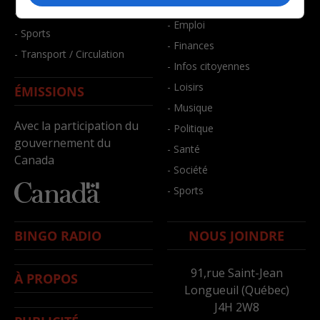
- Bien-être
- Santé et bien-être
- Emploi
- Sports
- Finances
- Transport / Circulation
- Infos citoyennes
- Loisirs
ÉMISSIONS
- Musique
Avec la participation du
- Politique
gouvernement du
- Santé
Canada
- Société
- Sports
BINGO RADIO
NOUS JOINDRE
91,rue Saint-Jean
À PROPOS
Longueuil (Québec)
J4H 2W8