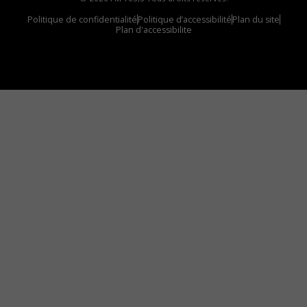
Politique de confidentialité
Politique d’accessibilité
Plan du site
Plan d'accessibilite
Comment installer notre vignette sur votre
appareil mobile