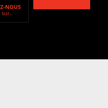
votre voiture
Z-NOUS
 sur..