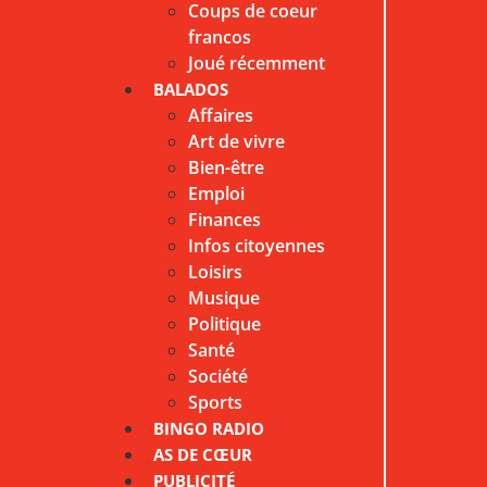
Coups de coeur
francos
Joué récemment
BALADOS
Affaires
Art de vivre
Bien-être
Emploi
Finances
Infos citoyennes
Loisirs
Musique
Politique
Santé
Société
Sports
BINGO RADIO
AS DE CŒUR
PUBLICITÉ