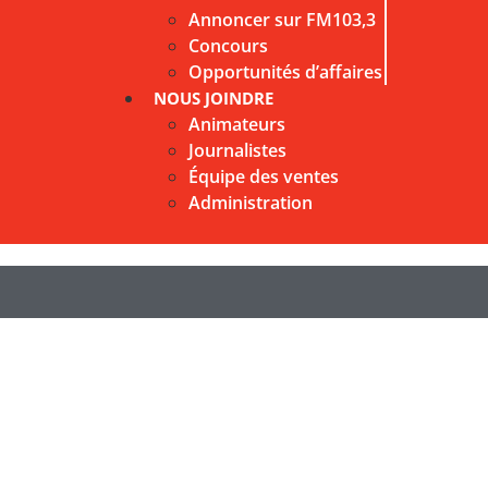
Annoncer sur FM103,3
Concours
Opportunités d’affaires
NOUS JOINDRE
Animateurs
Journalistes
Équipe des ventes
Administration