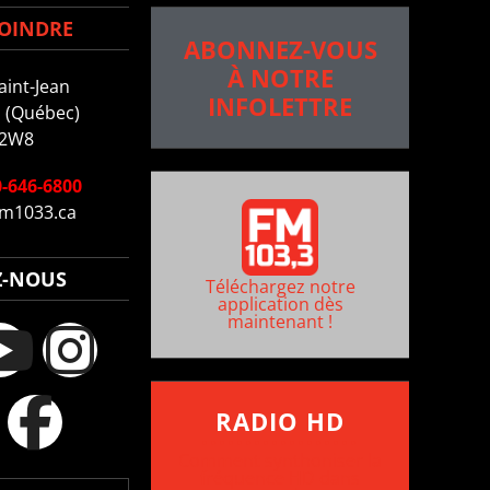
OINDRE
ABONNEZ-VOUS
À NOTRE
aint-Jean
INFOLETTRE
 (Québec)
 2W8
-646-6800
m1033.ca
Z-NOUS
Téléchargez notre
application dès
maintenant !
RADIO HD
••••••••••••••••••
Comment synthoniser la
fréquence HD dans